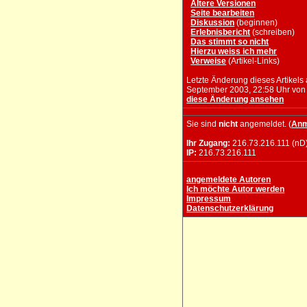
Ältere Versionen
Seite bearbeiten
Diskussion
(beginnen)
Erlebnisbericht
(schreiben)
Das stimmt so nicht
Hierzu weiss ich mehr
Verweise
(Artikel-Links)
Letzte Änderung dieses Artikels
September 2003, 22:58 Uhr vo
diese Änderung ansehen
Sie sind
nicht
angemeldet. (
Anm
Ihr Zugang:
216.73.216.111 (nD
IP:
216.73.216.111
angemeldete Autoren
Ich möchte Autor werden
Impressum
Datenschutzerklärung