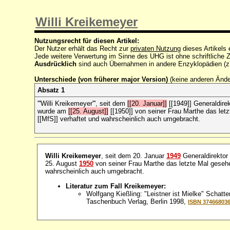
Willi Kreikemeyer
Nutzungsrecht für diesen Artikel:
Der Nutzer erhält das Recht zur
privaten Nutzung
dieses Artikels
Jede weitere Verwertung im Sinne des UHG ist ohne schriftlich
Ausdrücklich
sind auch Übernahmen in andere Enzyklopädien (z
Unterschiede (von früherer major Version)
(keine anderen Änd
Absatz 1
'''Willi Kreikemeyer''', seit dem
[[20. Januar]]
[[1949]] Generaldire
wurde am
[[25. August]]
[[1950]] von seiner Frau Marthe das le
[[MfS]] verhaftet und wahrscheinlich auch umgebracht.
Willi Kreikemeyer
, seit dem 20. Januar
1949
Generaldirektor
25. August
1950
von seiner Frau Marthe das letzte Mal gese
wahrscheinlich auch umgebracht.
Literatur zum Fall Kreikemeyer:
Wolfgang Kießling: "Leistner ist Mielke" Schatte
Taschenbuch Verlag, Berlin 1998,
ISBN 37466803