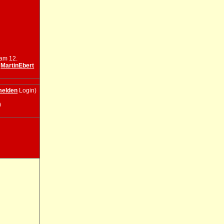
 am 12.
n
MartinEbert
elden
Login)
)