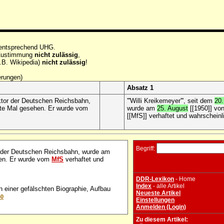
 entsprechend UHG.
e Zustimmung
nicht zulässig
,
.B. Wikipedia)
nicht zulässig
!
erungen)
Absatz 1
ktor der Deutschen Reichsbahn,
'''Willi Kreikemeyer''', seit dem
20.
tzte Mal gesehen. Er wurde vom
wurde am
25. August
[[1950]] vo
[[MfS]] verhaftet und wahrschein
Begriff:
 der Deutschen Reichsbahn, wurde am
hen. Er wurde vom
MfS
verhaftet und
DDR-Lexikon
- Home
Index
- alle Artikel
n einer gefälschten Biographie, Aufbau
Neueste Artikel
60
Einstellungen
Anmelden (Login)
Zu diesem Artikel: