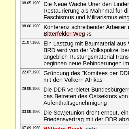
08.05.1960
Die Neue Wache Uner den Linden
Restaurierung als Mahnmal für d
Faschismus und Militarismus ein
08.06.1960
Konferenz schreibender Arbeite
Bitterfelder Weg
s
?
21.07.1960
Ein Lastzug mit Baumaterial aus W
BRD wird von der Volkspolizei be
angeblich Rüstungsmaterial transp
beginnen neue Behinderungen im 
22.07.1960
Gründung des "Komitees der DDR f
mit den Völkern Afrikas"
29.08.1960
Die DDR verbietet Bundesbürgern
das Betreten des Ostsektors von 
Aufenthaltsgenehmigung
03.09.1960
Die Sowjetunion droht erneut, ei
Friedensvertrag mit der DDR abz
07.09.1960
Wilhelm Pieck
stirbt