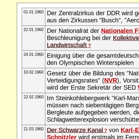
01.01.1960
Der Zentralzirkus der DDR wird g
aus den Zirkussen "Busch", "Aero
22.01.1960
Der Nationalrat der
Nationalen F
Beschleunigung bei der
Kollektiv
Landwirtschaft
?
24.01.1960
Einigung über die gesamtdeutsch
den Olympischen Winterspielen
10.02.1960
Gesetz über die Bildung des "Nat
Verteidigungsrates" (
NVR
), Vors
wird der Erste Sekretär der SED
22.02.1960
Im Steinkohlebergwerk "Karl-Mar
müssen nach siebentägigen Ber
Bergleute aufgegeben werden, di
Schlagwetterexplosion verschütt
21.03.1960
Der Schwarze Kanal
von
Karl-
?
Schnitzler
wird erstmals im Fern