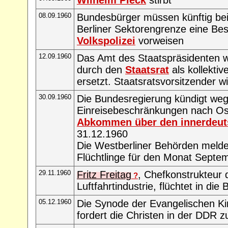
08.09.1960
Bundesbürger müssen künftig be
Berliner Sektorengrenze eine Be
Volkspolizei
vorweisen
12.09.1960
Das Amt des Staatspräsidenten w
durch den
Staatsrat
als kollekti
ersetzt. Staatsratsvorsitzender w
30.09.1960
Die Bundesregierung kündigt we
Einreisebeschränkungen nach Os
Abkommen über den innerdeut
31.12.1960
Die Westberliner Behörden meld
Flüchtlinge für den Monat Septe
29.11.1960
Fritz Freitag
, Chefkonstrukteur
?
Luftfahrtindustrie, flüchtet in die
05.12.1960
Die Synode der Evangelischen Ki
fordert die Christen in der DDR 