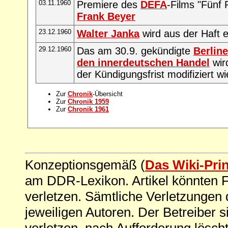
03.11.1960
Premiere des
DEFA
-Films "Fünf
Frank Beyer
23.12.1960
Walter Janka
wird aus der Haft 
29.12.1960
Das am 30.9. gekündigte
Berlin
den innerdeutschen Handel
wir
der Kündigungsfrist modifiziert wi
Zur
Chronik
-Übersicht
Zur
Chronik 1959
Zur
Chronik 1961
Konzeptionsgemäß (
Das Wiki-Pri
am DDR-Lexikon. Artikel könnten Fe
verletzen. Sämtliche Verletzungen 
jeweiligen Autoren. Der Betreiber si
verletzen, nach Aufforderung löscht