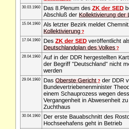
30.03.1960
Das 8.Plenum des
ZK der SED
b
Abschluß der
Kollektivierung der
15.04.1960
Als letzter Bezirk meldet Chemni
Kollektivierung
?
17.04.1960
Des
ZK der SED
veröffentlicht al
Deutschlandplan des Volkes
?
28.04.1960
Auf in der DDR hergestellten Kart
der Begriff "Deutschland" nicht 
werden
29.04.1960
Das
Oberste Gericht
der DDR ve
?
Bundevertriebenenminister Theo
einem Schauprozess wegen des
Vergangenheit in Abwesenheit zu 
Zuchthaus
30.04.1960
Der erste Bauabschnitt des Rost
Hochseehafens geht in Betrieb