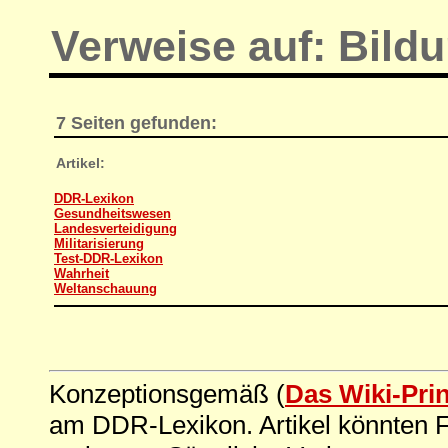
Verweise auf: Bildu
7 Seiten gefunden:
Artikel:
DDR-Lexikon
Gesundheitswesen
Landesverteidigung
Militarisierung
Test-DDR-Lexikon
Wahrheit
Weltanschauung
Konzeptionsgemäß (
Das Wiki-Pri
am DDR-Lexikon. Artikel könnten Fe