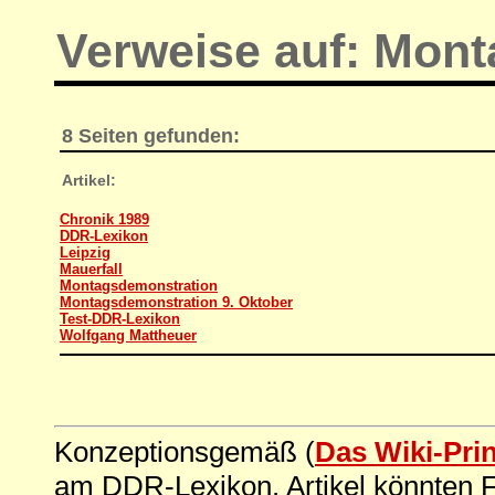
Verweise auf: Mon
8 Seiten gefunden:
Artikel:
Chronik 1989
DDR-Lexikon
Leipzig
Mauerfall
Montagsdemonstration
Montagsdemonstration 9. Oktober
Test-DDR-Lexikon
Wolfgang Mattheuer
Konzeptionsgemäß (
Das Wiki-Pri
am DDR-Lexikon. Artikel könnten Fe