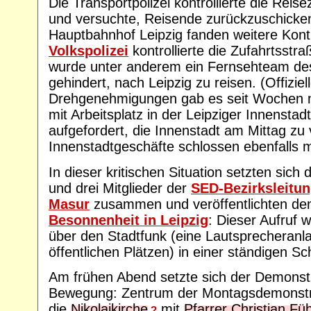
Die Transportpolizei kontrollierte die Reis
und versuchte, Reisende zurückzuschicke
Hauptbahnhof Leipzig fanden weitere Kontro
Volkspolizei
kontrollierte die Zufahrtsstr
wurde unter anderem ein Fernsehteam d
gehindert, nach Leipzig zu reisen. (Offiziel
Drehgenehmigungen gab es seit Wochen ni
mit Arbeitsplatz in der Leipziger Innensta
aufgefordert, die Innenstadt am Mittag zu 
Innenstadtgeschäfte schlossen ebenfalls m
In dieser kritischen Situation setzten sich 
und drei Mitglieder der
SED-Bezirksleitu
Masur
zusammen und veröffentlichten d
Besonnenheit in Leipzig
: Dieser Aufruf 
über den Stadtfunk (eine Lautsprecheranl
öffentlichen Plätzen) in einer ständigen Sch
Am frühen Abend setzte sich der Demonstr
Bewegung: Zentrum der Montagsdemonstrat
die
Nikolaikirche
mit
Pfarrer Christian Fü
?