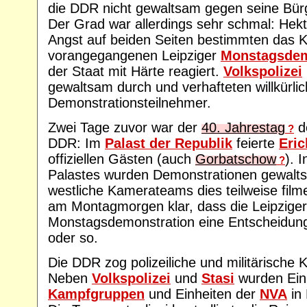
die DDR nicht gewaltsam gegen seine Bür
Der Grad war allerdings sehr schmal: Hekt
Angst auf beiden Seiten bestimmten das K
vorangegangenen Leipziger
Monstagsdem
der Staat mit Härte reagiert.
Volkspolizei
gewaltsam durch und verhafteten willkürlic
Demonstrationsteilnehmer.
Zwei Tage zuvor war der
40. Jahrestag
d
?
DDR: Im
Palast der Republik
feierte
Eri
offiziellen Gästen (auch
Gorbatschow
). 
?
Palastes wurden Demonstrationen gewalt
westliche Kamerateams dies teilweise film
am Montagmorgen klar, dass die Leipziger
Monstagsdemonstration eine Entscheidung
oder so.
Die DDR zog polizeiliche und militärische
Neben
Volkspolizei
und
Stasi
wurden Ein
Kampfgruppen
und Einheiten der
NVA
in 