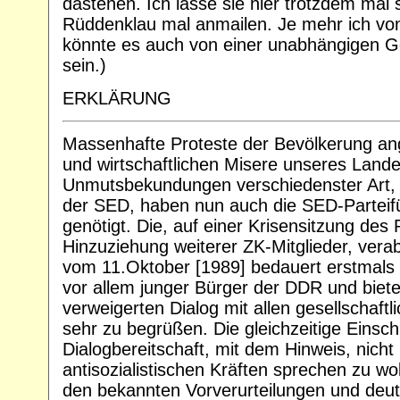
dastehen. Ich lasse sie hier trotzdem mal
Rüddenklau mal anmailen. Je mehr ich von
könnte es auch von einer unabhängigen 
sein.)
ERKLÄRUNG
Massenhafte Proteste der Bevölkerung ang
und wirtschaftlichen Misere unseres Lan
Unmutsbekundungen verschiedenster Art, b
der SED, haben nun auch die SED-Parteif
genötigt. Die, auf einer Krisensitzung des 
Hinzuziehung weiterer ZK-Mitglieder, vera
vom 11.Oktober [1989] bedauert erstmal
vor allem junger Bürger der DDR und biete
verweigerten Dialog mit allen gesellschaftl
sehr zu begrüßen. Die gleichzeitige Einsc
Dialogbereitschaft, mit dem Hinweis, nicht
antisozialistischen Kräften sprechen zu woll
den bekannten Vorverurteilungen und deute