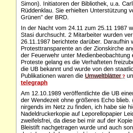
Simon). Initiatoren der Bibliothek, u.a. C
Rüddenklau. Sie erhielten Unterstützung vo
Grünen" der BRD.
In der Nacht vom 24.11 zum 25.11 1987 w
Stasi durchsucht. 2 Mitarbeiter wurden ve
26.11.1987 berichtete darüber. Daraufhin
Protesttransparente an der Zionskirche an
der Feuerwehr unter Medienbeobachtung e
Proteste gelang es die Verhafteten frei
die UB bekannt und wurde von den staatlic
Publikationen waren die
Umweltblätter
und
?
telegraph
Am 12.10.1989 veröffentlichte die UB einen
der Wendezeit ohne größeres Echo blieb. (
nirgends im Netz zu finden, ich habe sie hie
Nadeldruckerkopie auf Leporellopapier Leid
zweifelsfrei, da diese bei mir auf der Kopie
Bleistift nachgetragen wurde und auch son