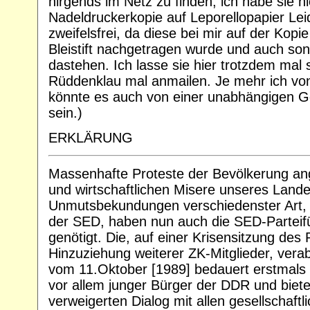
nirgends im Netz zu finden, ich habe sie hie
Nadeldruckerkopie auf Leporellopapier Leid
zweifelsfrei, da diese bei mir auf der Kopie
Bleistift nachgetragen wurde und auch son
dastehen. Ich lasse sie hier trotzdem mal
Rüddenklau mal anmailen. Je mehr ich von
könnte es auch von einer unabhängigen 
sein.)
ERKLÄRUNG
Massenhafte Proteste der Bevölkerung ang
und wirtschaftlichen Misere unseres Lan
Unmutsbekundungen verschiedenster Art, b
der SED, haben nun auch die SED-Parteif
genötigt. Die, auf einer Krisensitzung des 
Hinzuziehung weiterer ZK-Mitglieder, vera
vom 11.Oktober [1989] bedauert erstmal
vor allem junger Bürger der DDR und biete
verweigerten Dialog mit allen gesellschaftl