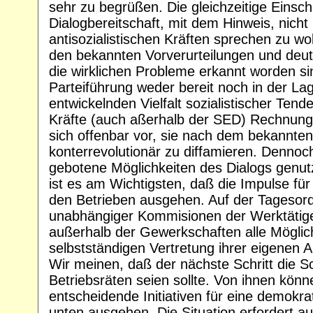
sehr zu begrüßen. Die gleichzeitige Einsc
Dialogbereitschaft, mit dem Hinweis, nicht
antisozialistischen Kräften sprechen zu woll
den bekannten Vorverurteilungen und deute
die wirklichen Probleme erkannt worden sind
Parteiführung weder bereit noch in der Lag
entwickelnden Vielfalt sozialistischer Te
Kräfte (auch aßerhalb der SED) Rechnung 
sich offenbar vor, sie nach dem bekannten
konterrevolutionär zu diffamieren. Dennoc
gebotene Möglichkeiten des Dialogs genut
ist es am Wichtigsten, daß die Impulse fü
den Betrieben ausgehen. Auf der Tagesord
unabhängiger Kommisionen der Werktätige
außerhalb der Gewerkschaften alle Möglic
selbstständigen Vertretung ihrer eigenen 
Wir meinen, daß der nächste Schritt die S
Betriebsräten seien sollte. Von ihnen kön
entscheidende Initiativen für eine demokr
unten ausgehen. Die Situation erfordert au