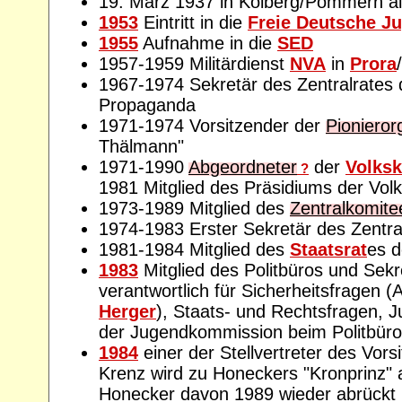
19. März 1937 in Kolberg/Pommern al
1953
Eintritt in die
Freie Deutsche J
1955
Aufnahme in die
SED
1957-1959 Militärdienst
NVA
in
Prora
/
1967-1974 Sekretär des Zentralrates
Propaganda
1971-1974 Vorsitzender der
Pionieror
Thälmann"
1971-1990
Abgeordneter
der
Volks
?
1981 Mitglied des Präsidiums der Vo
1973-1989 Mitglied des
Zentralkomite
1974-1983 Erster Sekretär des Zentra
1981-1984 Mitglied des
Staatsrat
es 
1983
Mitglied des Politbüros und Sek
verantwortlich für Sicherheitsfragen (A
Herger
), Staats- und Rechtsfragen, J
der Jugendkommission beim Politbüro
1984
einer der Stellvertreter des Vors
Krenz wird zu Honeckers "Kronprinz" 
Honecker davon 1989 wieder abrückt 