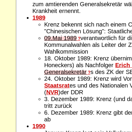
zum amtierenden Generalsekretär wäh
Krankheit ernennt.
1989
Krenz bekennt sich nach einem 
"Chinesischen Lösung": Staatlich
09.Mai 1989
verantwortlich für d
?
Kommunalwahlen als Leiter der Z
Wahlkommission
18. Oktober 1989: Krenz übernim
Honeckers) als Nachfolger
Erich
Generalsekretär
s des ZK der S
?
24. Oktober 1989: Krenz wird Vor
Staatsrat
es und des Nationalen 
(
NVR
)der DDR
3. Dezember 1989: Krenz (und 
tritt zurück
6. Dezember 1989: Krenz gibt den
ab
1990