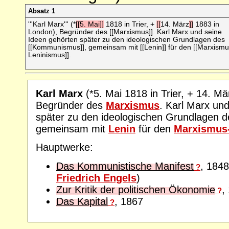
Absatz 1
'''Karl Marx''' (*
[[5. Mai]]
1818 in Trier, +
[[
14. März
]]
1883 in
London), Begründer des [[Marxismus]]. Karl Marx und seine
Ideen gehörten später zu den ideologischen Grundlagen des
[[Kommunismus]], gemeinsam mit [[Lenin]] für den [[Marxismu
Leninismus]].
Karl Marx
(*5. Mai 1818 in Trier, + 14. M
Begründer des
Marxismus
. Karl Marx un
später zu den ideologischen Grundlagen 
gemeinsam mit
Lenin
für den
Marxismus
Hauptwerke:
Das Kommunistische Manifest
, 184
?
Friedrich Engels
)
Zur Kritik der politischen Ökonomie
,
?
Das Kapital
, 1867
?