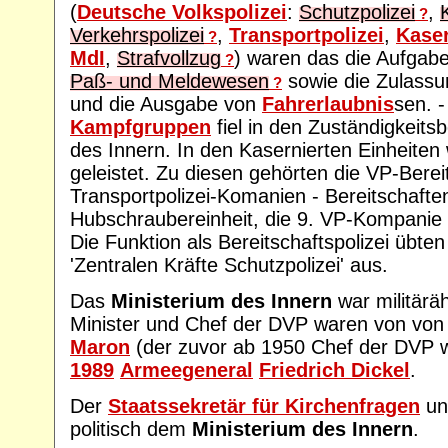
(
Deutsche Volkspolizei
:
Schutzpolizei
,
?
Verkehrspolizei
,
Transportpolizei
,
Kaser
?
MdI
,
Strafvollzug
) waren das die Aufgab
?
Paß- und Meldewesen
sowie die Zulassu
?
und die Ausgabe von
Fahrerlaubnis
sen. -
Kampfgruppen
fiel in den Zuständigkeits
des Innern. In den Kasernierten Einheite
geleistet. Zu diesen gehörten die VP-Berei
Transportpolizei-Komanien - Bereitschaften
Hubschraubereinheit, die 9. VP-Kompanie (
Die Funktion als Bereitschaftspolizei übte
'Zentralen Kräfte Schutzpolizei' aus.
Das
Ministerium des Innern
war militäräh
Minister und Chef der DVP waren von vo
Maron
(der zuvor ab 1950 Chef der DVP 
1989
Armeegeneral
Friedrich Dickel
.
Der
Staatssekretär für Kirchenfragen
unt
politisch dem
Ministerium des Innern
.