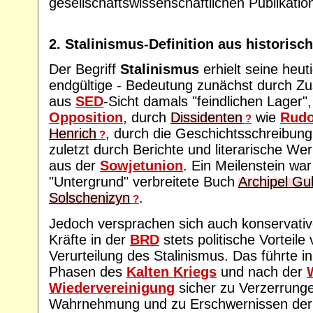
gesellschaftswissenschaftlichen Publikatio
2. Stalinismus-Definition aus historisch
Der Begriff
Stalinismus
erhielt seine heuti
endgültige - Bedeutung zunächst durch Z
aus
SED
-Sicht damals "feindlichen Lager"
Opposition
, durch
Dissidenten
wie
Rudo
?
Henrich
, durch die Geschichtsschreibung
?
zuletzt durch Berichte und literarische We
aus der
Sowjetunion
. Ein Meilenstein wa
"Untergrund" verbreitete Buch
Archipel Gu
Solschenizyn
.
?
Jedoch versprachen sich auch konservativ
Kräfte in der
BRD
stets politische Vorteile
Verurteilung des Stalinismus. Das führte 
Phasen des
Kalten Kriegs
und nach der
Wiedervereinigung
sicher zu Verzerrunge
Wahrnehmung und zu Erschwernissen der 