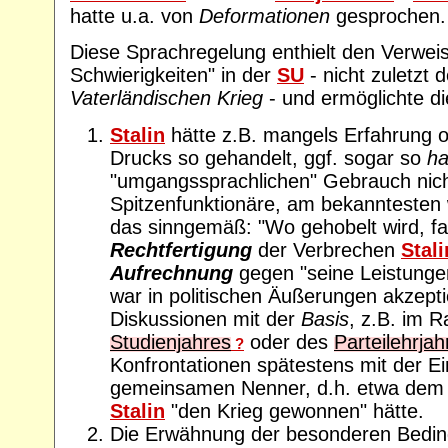
hatte u.a. von
Deformationen
gesprochen.
Diese Sprachregelung enthielt den Verweis
Schwierigkeiten" in der
SU
- nicht zuletzt 
Vaterländischen Krieg
- und ermöglichte di
Stalin
hätte z.B. mangels Erfahrung o
Drucks so gehandelt, ggf. sogar so
ha
"umgangssprachlichen" Gebrauch nic
Spitzenfunktionäre, am bekanntesten
das sinngemäß: "Wo gehobelt wird, fa
Rechtfertigung
der Verbrechen
Stal
Aufrechnung
gegen "seine Leistungen
war in politischen Äußerungen akzeptie
Diskussionen mit der
Basis
, z.B. im
Studienjahres
oder des
Parteilehrjah
?
Konfrontationen spätestens mit der Ei
gemeinsamen Nenner, d.h. etwa dem 
Stalin
"den Krieg gewonnen" hätte.
Die Erwähnung der besonderen Bedin