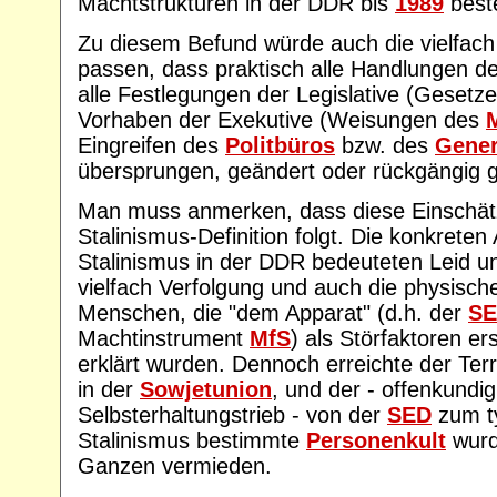
Machtstrukturen in der DDR bis
1989
beste
Zu diesem Befund würde auch die vielfac
passen, dass praktisch alle Handlungen der
alle Festlegungen der Legislative (Gesetz
Vorhaben der Exekutive (Weisungen des
M
Eingreifen des
Politbüros
bzw. des
Gener
übersprungen, geändert oder rückgängig 
Man muss anmerken, dass diese Einschätz
Stalinismus-Definition folgt. Die konkrete
Stalinismus in der DDR bedeuteten Leid u
vielfach Verfolgung und auch die physisch
Menschen, die "dem Apparat" (d.h. der
S
Machtinstrument
MfS
) als Störfaktoren e
erklärt wurden. Dennoch erreichte der Ter
in der
Sowjetunion
, und der - offenkundi
Selbsterhaltungstrieb - von der
SED
zum t
Stalinismus bestimmte
Personenkult
wurd
Ganzen vermieden.