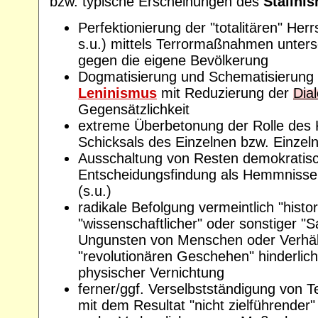
bzw. typische Erscheinungen des
Stalini
Perfektionierung der "totalitären" He
s.u.) mittels Terrormaßnahmen unter
gegen die eigene Bevölkerung
Dogmatisierung und Schematisierung
Leninismus
mit Reduzierung der
Dial
Gegensätzlichkeit
extreme Überbetonung der Rolle des 
Schicksals des Einzelnen bzw. Einzel
Ausschaltung von Resten demokratis
Entscheidungsfindung als Hemmnisse 
(s.u.)
radikale Befolgung vermeintlich "histor
"wissenschaftlicher" oder sonstiger 
Ungunsten von Menschen oder Verhäl
"revolutionären Geschehen" hinderlich
physischer Vernichtung
ferner/ggf. Verselbstständigung von T
mit dem Resultat "nicht zielführender