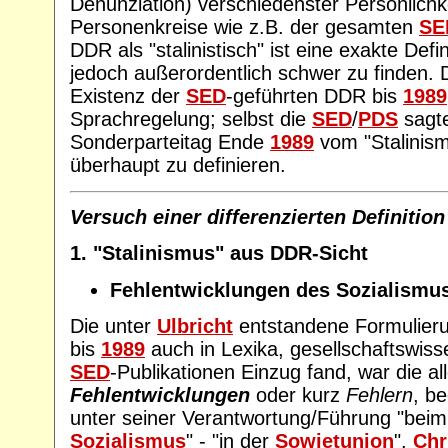
Denunziation) verschiedenster Persönlichk
Personenkreise wie z.B. der gesamten
SE
DDR als "stalinistisch" ist eine exakte Def
jedoch außerordentlich schwer zu finden.
Existenz der
SED
-geführten DDR bis
1989
Sprachregelung; selbst die
SED
/
PDS
sagte
Sonderparteitag Ende
1989
vom "Stalinism
überhaupt zu definieren.
Versuch einer differenzierten Definition
1. "Stalinismus" aus DDR-Sicht
Fehlentwicklungen des Sozialismu
Die unter
Ulbricht
entstandene Formulierun
bis
1989
auch in Lexika, gesellschaftswiss
SED
-Publikationen Einzug fand, war die a
Fehlentwicklungen
oder kurz
Fehlern
, b
unter seiner Verantwortung/Führung "bei
Sozialismus
" - "in der
Sowjetunion
".
Chr