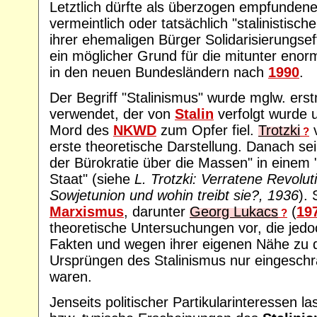
Letztlich dürfte als überzogen empfundene 
vermeintlich oder tatsächlich "stalinistis
ihrer ehemaligen Bürger Solidarisierungse
ein möglicher Grund für die mitunter eno
in den neuen Bundesländern nach
1990
.
Der Begriff "Stalinismus" wurde mglw. ers
verwendet, der von
Stalin
verfolgt wurde u
Mord des
NKWD
zum Opfer fiel.
Trotzki
v
?
erste theoretische Darstellung. Danach sei
der Bürokratie über die Massen" in einem "
Staat" (siehe
L. Trotzki: Verratene Revolut
Sowjetunion und wohin treibt sie?, 1936
).
Marxismus
, darunter
Georg Lukacs
(
19
?
theoretische Untersuchungen vor, die jed
Fakten und wegen ihrer eigenen Nähe zu 
Ursprüngen des Stalinismus nur eingeschr
waren.
Jenseits politischer Partikularinteressen l