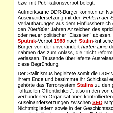
bzw. mit Publikationsverbot belegt.
Aufmerksame DDR-Bürger konnten an Nu
Auseinandersetzung mit den
Fehlern der S
Verlautbarungen aus dem Einflussbereich
den 70er/80er Jahren Anzeichen des spric
oder neuer politischer "Eiszeiten" ablesen.
Sputnik
-Verbot
1988
nach
Stalin
-kritisch
Bürger von der unverändert
harten Linie
d
nahmen das zum Anlass, die "nicht refor
verlassen. Tausende überlieferte Ausreisea
diese Begründung.
Der Stalinismus begleitete somit die DDR 
ihrem Ende und bestimmte ihr Schicksal en
gehörte das Terrorsystem
Stalins
zu den 
"offiziellen Öffentlichkeit", also in den von
verbundenen Organisationen kontrollierte
Auseinandersetzungen zwischen
SED
-Mit
Nichtmitgliedern sowie in der Geschichtss