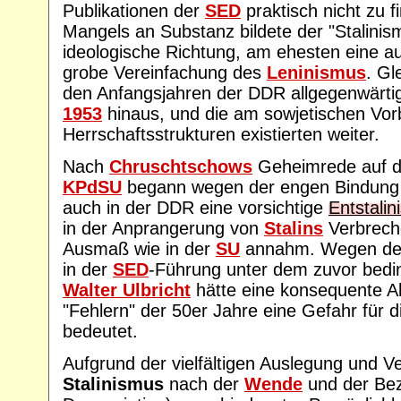
Publikationen der
SED
praktisch nicht zu 
Mangels an Substanz bildete der "Stalinis
ideologische Richtung, am ehesten eine a
grobe Vereinfachung des
Leninismus
. Gl
den Anfangsjahren der DDR allgegenwärtig
1953
hinaus, und die am sowjetischen Vorbi
Herrschaftsstrukturen existierten weiter.
Nach
Chruschtschows
Geheimrede auf d
KPdSU
begann wegen der engen Bindung
auch in der DDR eine vorsichtige
Entstalin
in der Anprangerung von
Stalins
Verbreche
Ausmaß wie in der
SU
annahm. Wegen der 
in der
SED
-Führung unter dem zuvor bed
Walter Ulbricht
hätte eine konsequente A
"Fehlern" der 50er Jahre eine Gefahr für d
bedeutet.
Aufgrund der vielfältigen Auslegung und V
Stalinismus
nach der
Wende
und der Bez