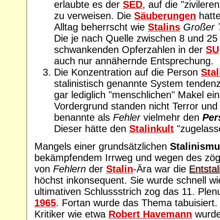
erlaubte es der
SED
, auf die "zivile
zu verweisen. Die
Säuberungen
hatte
Alltag beherrscht wie
Stalins
Großer 
Die je nach Quelle zwischen 8 und 25
schwankenden Opferzahlen in der
SU
auch nur annähernde Entsprechung.
Die Konzentration auf die Person
Stal
stalinistisch genannte System tendenz
gar lediglich "menschlichen" Makel ei
Vordergrund standen nicht Terror un
benannte als
Fehler
vielmehr den
Per
Dieser hätte den
Stalinkult
"zugelasse
Mangels einer grundsätzlichen
Stalinism
bekämpfendem Irrweg und wegen des zöge
von
Fehlern
der
Stalin
-Ära war die
Entstal
höchst inkonsequent. Sie wurde schnell w
ultimativen Schlussstrich zog das 11. Pl
1965
. Fortan wurde das Thema tabuisiert.
Kritiker wie etwa
Robert Havemann
wurde