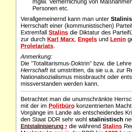
mglw. Verherrlichung von Maßnahmen
Personen etc.
Verallgemeinernd kann man unter
Stalini
Herrschaft einer (kommunistischen) Partei
Extremfall
Stalins
die Diktatur des Partei
zur durch
Karl Marx
,
Engels
und
Lenin
ge
Proletariats
.
Anmerkung:
Die "Totalitarismus-Doktrin" bzw. die Lehr
Herrschaft
ist umstritten, da sie u.a. zur R
Nationalsozialismus missbraucht oder ent
missverstanden werden kann.
Betrachtet man die unumschränkte Herrsc
mit der im
Politbüro
konzentrierten Macht
Vorgänge im Lande als entscheidendes Kr
den Staat DDR sehr wohl
stalinistisch
ne
Entstalinisierung
die während
Stalins
Reg
?