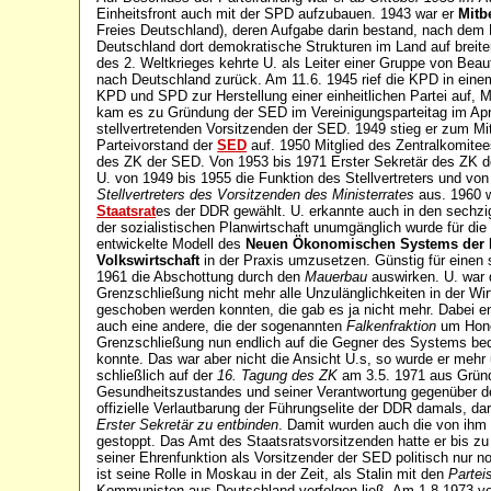
Einheitsfront auch mit der SPD aufzubauen. 1943 war er
Mitb
Freies Deutschland), deren Aufgabe darin bestand, nach dem
Deutschland dort demokratische Strukturen im Land auf brei
des 2. Weltkrieges kehrte U. als Leiter einer Gruppe von Be
nach Deutschland zurück. Am 11.6. 1945 rief die KPD in einem
KPD und SPD zur Herstellung einer einheitlichen Partei auf, M
kam es zu Gründung der SED im Vereinigungsparteitag im Apri
stellvertretenden Vorsitzenden der SED. 1949 stieg er zum Mit
Parteivorstand der
SED
auf. 1950 Mitglied des Zentralkomitee
des ZK der SED. Von 1953 bis 1971 Erster Sekretär des ZK d
U. von 1949 bis 1955 die Funktion des Stellvertreters und vo
Stellvertreters des Vorsitzenden des Ministerrates
aus. 1960 w
Staatsrat
es der DDR gewählt. U. erkannte auch in den sechzi
der sozialistischen Planwirtschaft unumgänglich wurde für di
entwickelte Modell des
Neuen Ökonomischen Systems der P
Volkswirtschaft
in der Praxis umzusetzen. Günstig für einen 
1961 die Abschottung durch den
Mauerbau
auswirken. U. war 
Grenzschließung nicht mehr alle Unzulänglichkeiten in der Wi
geschoben werden konnten, die gab es ja nicht mehr. Dabei en
auch eine andere, die der sogenannten
Falkenfraktion
um Honec
Grenzschließung nun endlich auf die Gegner des Systems be
konnte. Das war aber nicht die Ansicht U.s, so wurde er mehr
schließlich auf der
16. Tagung des ZK
am 3.5. 1971 aus Gründ
Gesundheitszustandes und seiner Verantwortung gegenüber de
offizielle Verlautbarung der Führungselite der DDR damals, da
Erster Sekretär zu entbinden
. Damit wurden auch die von ihm 
gestoppt. Das Amt des Staatsratsvorsitzenden hatte er bis zu 
seiner Ehrenfunktion als Vorsitzender der SED politisch nur n
ist seine Rolle in Moskau in der Zeit, als Stalin mit den
Partei
Kommunisten aus Deutschland verfolgen ließ. Am 1.8 1973 ver