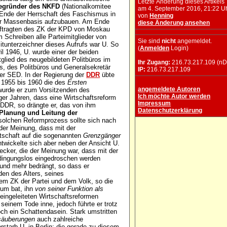
Letzte Änderung dieses Artikels
egründer des NKFD
(Nationalkomitee
am 4. September 2016, 21:22 U
 Ende der Herrschaft des Faschismus in
von
Henning
ter Massenbasis aufzubauen. Am Ende
diese Änderung ansehen
auftragten des ZK der KPD von Moskau
 Schreiben alle Parteimitglieder von
Sie sind
nicht
angemeldet.
itunterzeichner dieses Aufrufs war U. So
(
Anmelden
Login)
l 1946, U. wurde einer der beiden
glied des neugebildeten Politbüros im
Ihr Zugang:
216.73.217.109 (nD
s, des Politbüros und Generalsekretär
IP:
216.73.217.109
er SED. In der Regierung der
DDR
übte
n 1955 bis 1960 die des
Ersten
angemeldete Autoren
urde er zum Vorsitzenden des
Ich möchte Autor werden
ger Jahren, dass eine Wirtschaftsreform
Impressum
e DDR, so drängte er, das von ihm
Datenschutzerklärung
lanung und Leitung der
solchen Reformprozess sollte sich nach
der Meinung, dass mit der
rtschaft auf die sogenannten
Grenzgänger
twickelte sich aber neben der Ansicht U.
ker, die der Meinung war, dass mit der
dingungslos eingedroschen werden
 und mehr bedrängt, so dass er
en des Alters, seines
m ZK der Partei und dem Volk, so die
rum bat, ihn
von seiner Funktion als
eingeleiteten Wirtschaftsreformen
seinem Tode inne, jedoch führte er trotz
och ein Schattendasein. Stark umstritten
säuberungen
auch zahlreiche
starb U. in Berlin; die gerade zu diesem