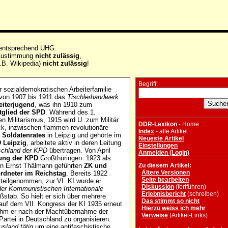
 entsprechend UHG.
e Zustimmung
nicht zulässig
,
.B. Wikipedia)
nicht zulässig
!
Begriff:
 sozialdemokratischen Arbeiterfamilie
e von 1907 bis 1911 das
Tischlerhandwerk
eiterjugend
, was ihn 1910 zum
tglied der SPD
. Während des 1.
en Militarismus, 1915 wird U. zum Militär
DDR-Lexikon
- Home
ck, inzwischen flammen revolutionäre
Index
- alle Artikel
s Soldatenrates
in Leipzig und gehörte im
Neueste Artikel
 Leipzig
, arbeitete aktiv in deren Leitung
Einstellungen
tschland der KPD
übertragen. Von April
Anmelden (Login)
itung der KPD
Großthüringen. 1923 als
von Ernst Thälmann geführten
ZK und
Zu diesem Artikel:
Ältere Versionen
rdneter im Reichstag
. Bereits 1922
Seite bearbeiten
 teilgenommen, zur VI. KI wurde er
Diskussion
(fortführen)
er Kommunistischen Internationale
Erlebnisbericht
(schreiben)
Maßstab. So hielt er sich über mehrere
Das stimmt so nicht
auf dem VII. Kongress der KI 1935 erneut
Hierzu weiss ich mehr
ahm er nach der Machtübernahme der
Verweise
(Artikel-Links)
 Partei in Deutschland zu organisieren.
sland tätig
um eine antifaschistische