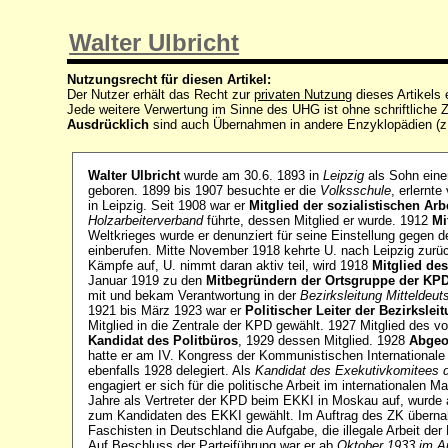
Walter Ulbricht
Nutzungsrecht für diesen Artikel:
Der Nutzer erhält das Recht zur
privaten Nutzung
dieses Artikels
Jede weitere Verwertung im Sinne des UHG ist ohne schriftlich
Ausdrücklich
sind auch Übernahmen in andere Enzyklopädien (z
Walter Ulbricht
wurde am 30.6. 1893 in
Leipzig
als Sohn einer
geboren. 1899 bis 1907 besuchte er die
Volksschule
, erlernt
in Leipzig. Seit 1908 war er
Mitglied der sozialistischen Arb
Holzarbeiterverband
führte, dessen Mitglied er wurde. 1912
Mi
Weltkrieges wurde er denunziert für seine Einstellung gegen d
einberufen. Mitte November 1918 kehrte U. nach Leipzig zurü
Kämpfe auf, U. nimmt daran aktiv teil, wird 1918
Mitglied de
Januar 1919 zu den
Mitbegründern der Ortsgruppe der KPD
mit und bekam Verantwortung in der
Bezirksleitung Mitteldeu
1921 bis März 1923 war er
Politischer Leiter der Bezirksle
Mitglied in die Zentrale der KPD gewählt. 1927 Mitglied des 
Kandidat des Politbüros
, 1929 dessen Mitglied. 1928
Abgeo
hatte er am IV. Kongress der Kommunistischen Internationale
ebenfalls 1928 delegiert. Als
Kandidat des Exekutivkomitees d
engagiert er sich für die politische Arbeit im internationalen 
Jahre als Vertreter der KPD beim EKKI in Moskau auf, wurde 
zum Kandidaten des EKKI gewählt. Im Auftrag des ZK übern
Faschisten in Deutschland die Aufgabe, die illegale Arbeit der
Auf Beschluss der Parteiführung war er ab
Oktober 1933 im Au