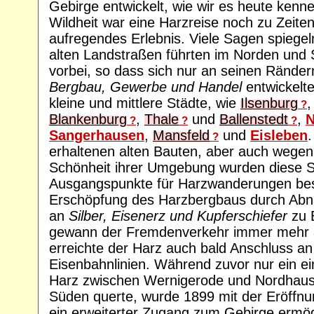
Gebirge entwickelt, wie wir es heute kenn
Wildheit war eine Harzreise noch zu Zeite
aufregendes Erlebnis. Viele Sagen spiegeln
alten Landstraßen führten im Norden und
vorbei, so dass sich nur an seinen Rände
Bergbau, Gewerbe und Handel
entwickelt
kleine und mittlere Städte, wie
Ilsenburg
?
Blankenburg
,
Thale
und
Ballenstedt
,
N
?
?
?
Sangerhausen
,
Mansfeld
und
Eisleben
.
?
erhaltenen alten Bauten, aber auch wegen 
Schönheit ihrer Umgebung wurden diese S
Ausgangspunkte für Harzwanderungen besu
Erschöpfung des Harzbergbaus durch Abn
an
Silber, Eisenerz und Kupferschiefer
zu B
gewann der Fremdenverkehr immer mehr 
erreichte der Harz auch bald Anschluss an
Eisenbahnlinien. Während zuvor nur ein ei
Harz zwischen Wernigerode und Nordhau
Süden querte, wurde 1899 mit der Eröffn
ein erweiterter Zugang zum Gebirge ermög