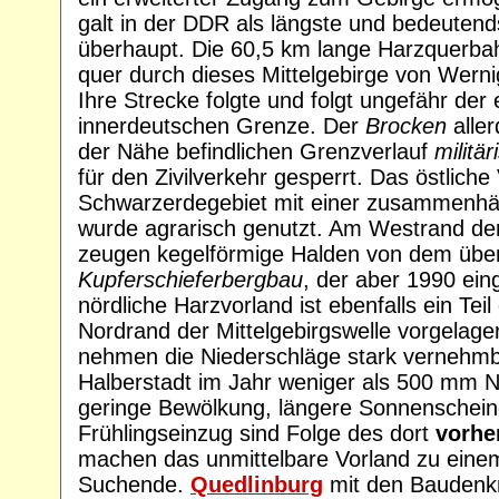
galt in der DDR als längste und bedeuten
überhaupt. Die 60,5 km lange Harzquerbah
quer durch dieses Mittelgebirge von Wern
Ihre Strecke folgte und folgt ungefähr der
innerdeutschen Grenze. Der
Brocken
aller
der Nähe befindlichen Grenzverlauf
militä
für den Zivilverkehr gesperrt. Das östliche 
Schwarzerdegebiet mit einer zusammenh
wurde agrarisch genutzt. Am Westrand d
zeugen kegelförmige Halden von dem üb
Kupferschieferbergbau
, der aber 1990 ein
nördliche Harzvorland ist ebenfalls ein Tei
Nordrand der Mittelgebirgswelle vorgelager
nehmen die Niederschläge stark vernehmba
Halberstadt im Jahr weniger als 500 mm N
geringe Bewölkung, längere Sonnenschein
Frühlingseinzug sind Folge des dort
vorhe
machen das unmittelbare Vorland zu eine
Suchende.
Quedlinburg
mit den Baudenkm