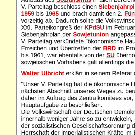
V. Parteitag beschloss einen
Siebenjahrp
1959
bis
1965
und brach damit den 2.
Fün
vorzeitig ab. Dadurch sollte die Volkswirt
XXI. Parteikongreß der
KPdSU
im Februa
Siebenjahrplan der
Sowjetunion
angepass
V. Parteitag verkündete "ökonomische Ha
Erreichen und Übertreffen der
BRD
im Pro
bis 1961, war ebenfalls von der
SU
überno
sowjetischen Vorhabens galt allerdings di
Walter Ulbricht
erklärt in seinem Referat 
"Unser V. Parteitag hat die ökonomische 
nächsten Abschnitt unseres Weges zu bera
daher im Auftrag des Zentralkomitees vor
Hauptaufgabe zu beschließen:
Die Volkswirtschaft der Deutschen Demokra
innerhalb weniger Jahre so zu entwickeln,
der sozialistischen Gesellschaftsordnung
Herrschaft der imperialistischen Kräfte im