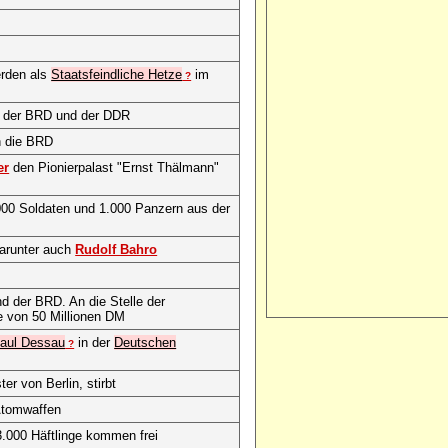
erden als
Staatsfeindliche Hetze
im
?
n der BRD und der DDR
in die BRD
er
den Pionierpalast "Ernst Thälmann"
00 Soldaten und 1.000 Panzern aus der
darunter auch
Rudolf Bahro
 der BRD. An die Stelle der
e von 50 Millionen DM
aul Dessau
in der
Deutschen
?
er von Berlin, stirbt
Atomwaffen
.000 Häftlinge kommen frei