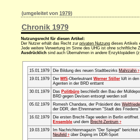
(umgeleitet von
1979
)
Chronik 1979
Nutzungsrecht für diesen Artikel:
Der Nutzer erhält das Recht zur
privaten Nutzung
dieses Artikels
Jede weitere Verwertung im Sinne des UHG ist ohne schriftlich
Ausdrücklich
sind auch Übernahmen in andere Enzyklopädien (z
15.01.1979
Die Bildung des neuen Stadtbezirks
Mahrzahn
?
19.01.1979
Der
MfS
-Oberleutnant
Werner Stiller
lüft in de
Agenten in der BRD enttarnt
30.01.1979
Das
Politbüro
beschließt den Bau der Mülldepo
BRD gegen Devisen entsorgt werden soll
05.02.1979
Romesh Chandara, der Präsident des
Weltfried
der DDR, den Ehrennamen "Stadt des Friedens
16.02.1979
Die ersten Brecht-Tage weden in Berlin eröffnet
Ensemble
und dem
Brecht-Zentrum
?
19.03.1979
Im Nachrichtenmagazin "Der Spiegel" berichtet 
Neufeld
über Doping im DDR-Sport
?