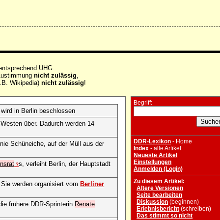
 entsprechend UHG.
e Zustimmung
nicht zulässig
,
.B. Wikipedia)
nicht zulässig
!
Begriff:
wird in Berlin beschlossen
n Westen über. Dadurch werden 14
DDR-Lexikon
- Home
nie Schüneiche, auf der Müll aus der
Index
- alle Artikel
Neueste Artikel
Einstellungen
ensrat
s, verleiht Berlin, der Hauptstadt
?
Anmelden (Login)
"
Zu diesem Artikel:
. Sie werden organisiert vom
Berliner
Ältere Versionen
Seite bearbeiten
Diskussion
(beginnen)
die frühere DDR-Sprinterin
Renate
Erlebnisbericht
(schreiben)
Das stimmt so nicht