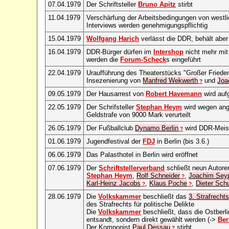
07.04.1979
Der Schriftsteller
Bruno Apitz
stirbt
11.04.1979
Verschärfung der Arbeitsbedingungen von westl
Interviews werden genehmigungspflichtig
15.04.1979
Wolfgang Harich
verlässt die DDR, behält abe
16.04.1979
DDR-Bürger dürfen im
Intershop
nicht mehr mit
werden die
Forum-Scheck
s eingeführt
22.04.1979
Uraufführung des Theaterstücks "Großer Fried
Insezenierung von
Manfred Wekwerth
und
Joa
?
09.05.1979
Der Hausarrest von
Robert Havemann
wird auf
22.05.1979
Der Schrifsteller
Stephan Heym
wird wegen ang
Geldstrafe von 9000 Mark verurteilt
26.05.1979
Der Fußballclub
Dynamo Berlin
wird DDR-Meis
?
01.06.1979
Jugendfestival der
FDJ
in Berlin (bis 3.6.)
06.06.1979
Das Palasthotel in Berlin wird eröffnet
07.06.1979
Der
Schriftstellerverband
schließt neun Autore
Stephan Heym
,
Rolf Schneider
,
Joachim Sey
?
Karl-Heinz Jacobs
,
Klaus Poche
,
Dieter Sch
?
?
28.06.1979
Die
Volkskammer
beschließt das
3. Strafrech
des Strafrechts für politische Delikte
Die
Volkskammer
beschließt, dass die Ostberli
entsandt, sondern direkt gewählt werden (->
Ber
Der Komponist
Paul Dessau
stirbt
?