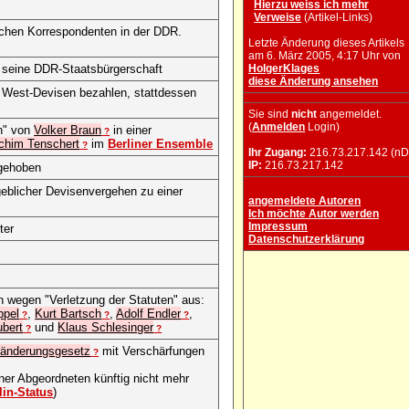
Hierzu weiss ich mehr
Verweise
(Artikel-Links)
ichen Korrespondenten in der DDR.
Letzte Änderung dieses Artikels
am 6. März 2005, 4:17 Uhr von
r seine DDR-Staatsbürgerschaft
HolgerKlages
diese Änderung ansehen
 West-Devisen bezahlen, stattdessen
Sie sind
nicht
angemeldet.
(
Anmelden
Login)
en" von
Volker Braun
in einer
?
chim Tenschert
im
Berliner Ensemble
?
Ihr Zugang:
216.73.217.142 (nD
IP:
216.73.217.142
gehoben
eblicher Devisenvergehen zu einer
angemeldete Autoren
Ich möchte Autor werden
Impressum
ter
Datenschutzerklärung
n wegen "Verletzung der Statuten" aus:
ppel
,
Kurt Bartsch
,
Adolf Endler
,
?
?
?
ubert
und
Klaus Schlesinger
?
?
tsänderungsgesetz
mit Verschärfungen
?
ner Abgeordneten künftig nicht mehr
lin-Status
)