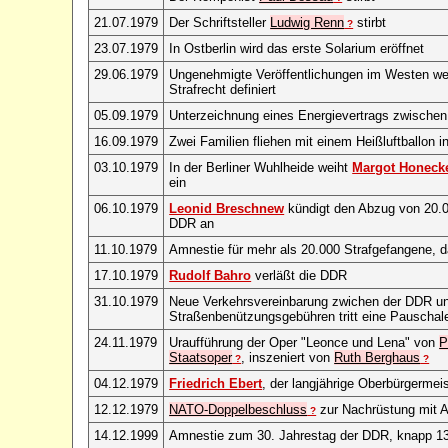
21.07.1979
Der Schriftsteller
Ludwig Renn
stirbt
?
23.07.1979
In Ostberlin wird das erste Solarium eröffnet
29.06.1979
Ungenehmigte Veröffentlichungen im Westen w
Strafrecht definiert
05.09.1979
Unterzeichnung eines Energievertrags zwische
16.09.1979
Zwei Familien fliehen mit einem Heißluftballon 
03.10.1979
In der Berliner Wuhlheide weiht
Margot Honeck
ein
06.10.1979
Leonid Breschnew
kündigt den Abzug von 20.0
DDR an
11.10.1979
Amnestie für mehr als 20.000 Strafgefangene, 
17.10.1979
Rudolf Bahro
verläßt die DDR
31.10.1979
Neue Verkehrsvereinbarung zwichen der DDR und
Straßenbenützungsgebühren tritt eine Pauschal
24.11.1979
Uraufführung der Oper "Leonce und Lena" von
P
Staatsoper
, inszeniert von
Ruth Berghaus
?
?
04.12.1979
Friedrich Ebert
, der langjährige Oberbürgermeist
12.12.1979
NATO-Doppelbeschluss
zur Nachrüstung mit 
?
14.12.1999
Amnestie zum 30. Jahrestag der DDR, knapp 13