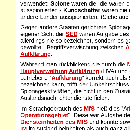
verwendet:
Spione
waren die, die waren d
ausspionierten -
Kundschafter
waren die 
andere Länder ausspionierten. (Siehe auc
Gegen andere Staaten gerichtete Spionage
eigener Sicht der
SED
waren Aufgabe de
allerdings nie so bezeichnet, sondern es ga
gewollte - Begriffsverwischung zwischen
A
Aufklärung
.
Während man rückblickend die durch die
Hauptverwaltung Aufklärung
(HVA) und 
betriebene "
Aufklärung
" korrekt auch als
bezeichnen kann, trifft der Umkehrschluss 
Spionageaktivitäten, die nicht in den Zustä
Auslandsnachrichtendienste fielen.
Im Sprachgebrauch des
MfS
hieß dies "A
Operationsgebiet
". Diese war Aufgabe d
Diensteinheiten des MfS
und konnte sow
IM
im Ausland beinhalten als auch ganz al