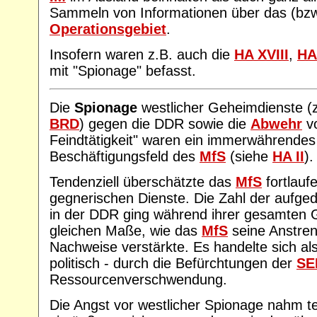
Sammeln von Informationen über das (bzw
Operationsgebiet
.
Insofern waren z.B. auch die
HA XVIII
,
HA 
mit "Spionage" befasst.
Die
Spionage
westlicher Geheimdienste (
BRD
) gegen die DDR sowie die
Abwehr
vo
Feindtätigkeit" waren ein immerwährende
Beschäftigungsfeld des
MfS
(siehe
HA II
).
Tendenziell überschätzte das
MfS
fortlauf
gegnerischen Dienste. Die Zahl der aufge
in der DDR ging während ihrer gesamten G
gleichen Maße, wie das
MfS
seine Anstren
Nachweise verstärkte. Es handelte sich al
politisch - durch die Befürchtungen der
SE
Ressourcenverschwendung.
Die Angst vor westlicher Spionage nahm te