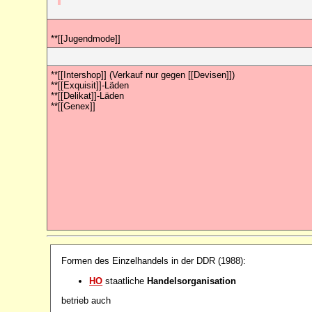
**[[Jugendmode]]
**[[Intershop]] (Verkauf nur gegen [[Devisen]])
**[[Exquisit]]-Läden
**[[Delikat]]-Läden
**[[Genex]]
Formen des Einzelhandels in der DDR (1988):
HO
staatliche
Handelsorganisation
betrieb auch