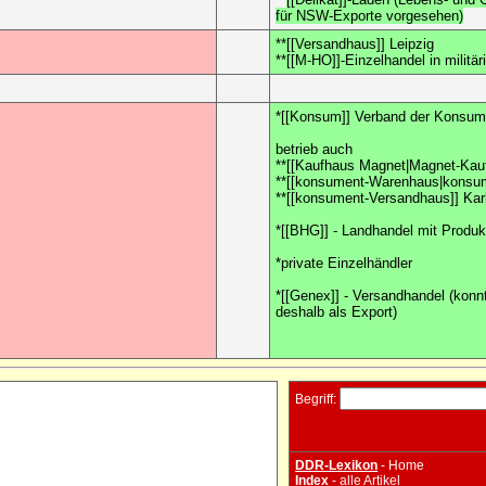
für NSW-Exporte vorgesehen)
**[[Versandhaus]] Leipzig
**[[M-HO]]-Einzelhandel in militä
*[[Konsum]] Verband der Konsum
betrieb auch
**[[Kaufhaus Magnet|Magnet-Kau
**[[konsument-Warenhaus|konsu
**[[konsument-Versandhaus]] Kar
*[[BHG]] - Landhandel mit Produk
*private Einzelhändler
*[[Genex]] - Versandhandel (konnt
deshalb als Export)
Begriff:
DDR-Lexikon
- Home
Index
- alle Artikel