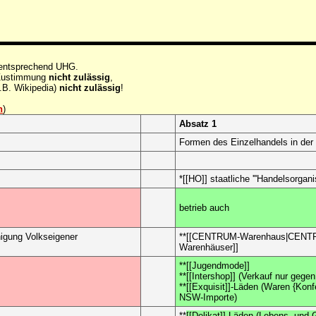
 entsprechend UHG.
e Zustimmung
nicht zulässig
,
.B. Wikipedia)
nicht zulässig
!
n
)
Absatz 1
Formen des Einzelhandels in der
*
[[HO]] staatliche '''Handelsorganis
betrieb auch
gung Volkseigener
**[[CENTRUM-Warenhaus|CENTRUM
Warenhäuser]]
**[[Jugendmode]]
**[[Intershop]] (Verkauf nur geg
**[[Exquisit]]-Läden (Waren {Konf
NSW-Importe)
**
[[Delikat]]-Läden (Lebens- und