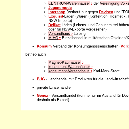
CENTRUM-Warenhäuser
der
Vereinigung Volk
?
Jugendmode
Intershop
(Verkauf nur gegen
Devisen
und "FO
Exquisit
-Läden (Waren {Konfektion, Kosmetik, P
NSW-Importe)
Delikat
-Läden (Lebens- und Genussmittel höhere
oder für NSW-Exporte vorgesehen)
Versandhaus
Leipzig
?
M-HO
-Einzelhandel in militärischen Objekten/
?
Konsum
Verband der Konsumgenossenschaften (
VdK
betrieb auch
Magnet-Kaufhäuser
?
konsument-Warenhäuser
?
konsument-Versandhaus
Karl-Marx-Stadt
?
BHG
- Landhandel mit Produkten für die Landwirtscha
private Einzelhändler
Genex
- Versandhandel (konnte nur im Ausland für Devi
deshalb als Export)