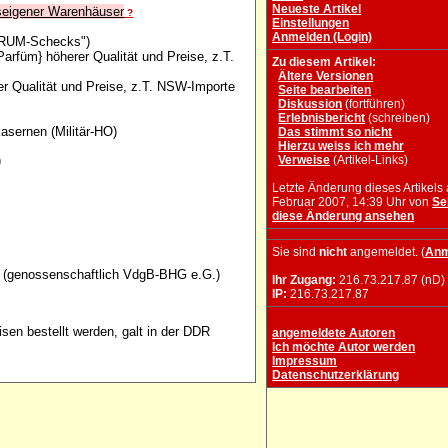
Neueste Artikel
seigener Warenhäuser
?
Einstellungen
Anmelden (Login)
RUM-Schecks")
arfüm} höherer Qualität und Preise, z.T.
Zu diesem Artikel:
Ältere Versionen
r Qualität und Preise, z.T. NSW-Importe
Seite bearbeiten
Diskussion
(fortführen)
Erlebnisbericht
(schreiben)
Kasernen (Militär-HO)
Das stimmt so nicht
Hierzu weiss ich mehr
)
Verweise
(Artikel-Links)
Letzte Änderung dieses Artikels
Februar 2007, 14:39 Uhr von
Se
diese Änderung ansehen
Sie sind
nicht
angemeldet. (
Anm
ft (genossenschaftlich VdgB-BHG e.G.)
Ihr Zugang:
216.73.217.87 (nD)
IP:
216.73.217.87
sen bestellt werden, galt in der DDR
angemeldete Autoren
Ich möchte Autor werden
Impressum
Datenschutzerklärung