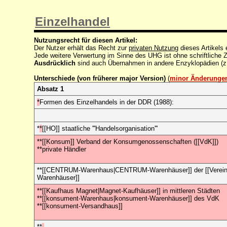
Einzelhandel
Nutzungsrecht für diesen Artikel:
Der Nutzer erhält das Recht zur
privaten Nutzung
dieses Artikels
Jede weitere Verwertung im Sinne des UHG ist ohne schriftlich
Ausdrücklich
sind auch Übernahmen in andere Enzyklopädien (z
Unterschiede (von früherer major Version)
(
minor Änderunge
Absatz 1
*
Formen des Einzelhandels in der DDR (1988):
*
*
[[HO]] staatliche '''Handelsorganisation'''
**[[Konsum]] Verband der Konsumgenossenschaften ([[VdK]])
**private Händler
**[[CENTRUM-Warenhaus|CENTRUM-Warenhäuser]] der [[Vereini
Warenhäuser]]
**[[Kaufhaus Magnet|Magnet-Kaufhäuser]] in mittleren Städten
**[[konsument-Warenhaus|konsument-Warenhäuser]] des VdK
**[[konsument-Versandhaus]]
**