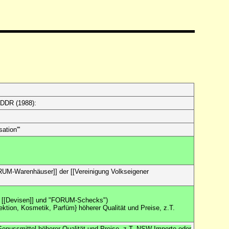
 DDR (1988):
ation'''
-Warenhäuser]] der [[Vereinigung Volkseigener
en [[Devisen]] und "FORUM-Schecks")
ektion, Kosmetik, Parfüm} höherer Qualität und Preise, z.T.
 Genussmittel höherer Qualität und Preise, z.T. NSW-Importe oder