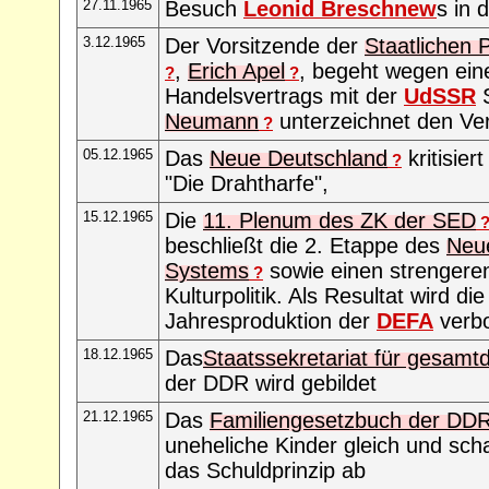
27.11.1965
Besuch
Leonid Breschnew
s in 
3.12.1965
Der Vorsitzende der
Staatlichen
,
Erich Apel
, begeht wegen ein
?
?
Handelsvertrags mit der
UdSSR
S
Neumann
unterzeichnet den Ve
?
05.12.1965
Das
Neue Deutschland
kritisier
?
"Die Drahtharfe",
15.12.1965
Die
11. Plenum des ZK der SED
beschließt die 2. Etappe des
Neu
Systems
sowie einen strengere
?
Kulturpolitik. Als Resultat wird d
Jahresproduktion der
DEFA
verb
18.12.1965
Das
Staatssekretariat für gesam
der DDR wird gebildet
21.12.1965
Das
Familiengesetzbuch der DD
uneheliche Kinder gleich und sch
das Schuldprinzip ab