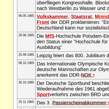
überfliegen Kongresshalle. Bloc
nach Westberlin zu Wasser und 
06.05.1965
Volkskammer
,
Staatsrat
,
Minist
Front
der DDR proklamieren: "Ein
Deutschland kann nur sozialistisc
29.06.1965
Die
MfS
-Hochschule Potsdam-Eiche
den Status einer "Hochschule für d
Ausbildung"
25.09.1965
Leipzig feiert das 800. Jubiläum 
08.10.1965
Das Internationale Olympische Ko
deutsche Mannschaften zur Olym
anerkennt das DDR-
NOK
?
30.10.1965
Der Deutsche Sportbund beschlie
Wiederaufnahme des 1961 abge
Sport
verkehrs zwischen BRD un
25.11.1965
Das 3.
Passierscheinabkommen