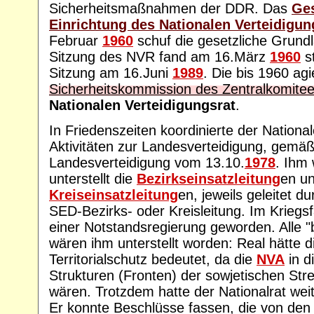
Sicherheitsmaßnahmen der DDR. Das
Ges
Einrichtung des Nationalen Verteidigun
Februar
1960
schuf die gesetzliche Grundl
Sitzung des NVR fand am 16.März
1960
st
Sitzung am 16.Juni
1989
. Die bis 1960 ag
Sicherheitskommission des Zentralkomite
Nationalen Verteidigungsrat
.
In Friedenszeiten koordinierte der National
Aktivitäten zur Landesverteidigung, gemä
Landesverteidigung vom 13.10.
1978
. Ihm
unterstellt die
Bezirkseinsatzleitung
en u
Kreiseinsatzleitung
en, jeweils geleitet d
SED-Bezirks- oder Kreisleitung. Im Kriegsfa
einer Notstandsregierung geworden. Alle "
wären ihm unterstellt worden: Real hätte di
Territorialschutz bedeutet, da die
NVA
in d
Strukturen (Fronten) der sowjetischen Strei
wären. Trotzdem hatte der Nationalrat wei
Er konnte Beschlüsse fassen, die von de