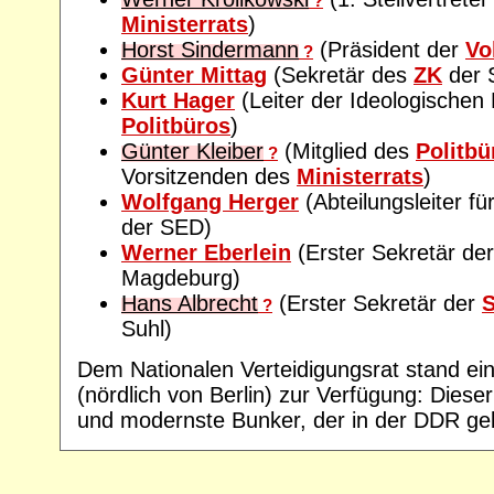
?
Ministerrats
)
Horst Sindermann
(Präsident der
Vo
?
Günter Mittag
(Sekretär des
ZK
der S
Kurt Hager
(Leiter der Ideologische
Politbüros
)
Günter Kleiber
(Mitglied des
Politbü
?
Vorsitzenden des
Ministerrats
)
Wolfgang Herger
(Abteilungsleiter f
der SED)
Werner Eberlein
(Erster Sekretär de
Magdeburg)
Hans Albrecht
(Erster Sekretär der
S
?
Suhl)
Dem Nationalen Verteidigungsrat stand ei
(nördlich von Berlin) zur Verfügung: Dieser
und modernste Bunker, der in der DDR ge