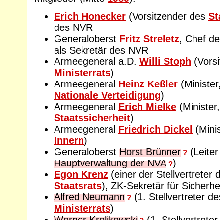
Erich Honecker
(Vorsitzender des
St
des NVR
Generaloberst
Fritz Streletz
, Chef d
als Sekretär des NVR
Armeegeneral a.D.
Willi Stoph
(Vorsi
Ministerrats
)
Armeegeneral
Heinz Keßler
(Minister
Nationale Verteidigung
)
Armeegeneral
Erich Mielke
(Minister
Staatssicherheit
)
Armeegeneral
Friedrich Dickel
(Mini
Innern
)
Generaloberst
Horst Brünner
(Leiter
?
Hauptverwaltung der NVA
)
?
Egon Krenz
(einer der Stellvertreter
Staatsrats
), ZK-Sekretär für Sicherhe
Alfred Neumann
(1. Stellvertreter d
?
Ministerrats
)
Werner Krolikowski
(1. Stellvertrete