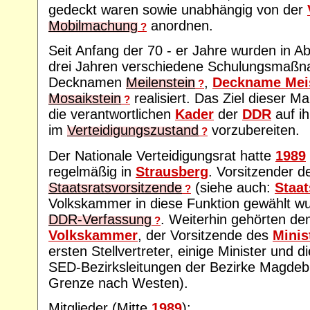
gedeckt waren sowie unabhängig von der
Mobilmachung
anordnen.
?
Seit Anfang der 70 - er Jahre wurden in A
drei Jahren verschiedene Schulungsmaßn
Decknamen
Meilenstein
,
Deckname Meis
?
Mosaikstein
realisiert. Das Ziel dieser 
?
die verantwortlichen
Kader
der
DDR
auf i
im
Verteidigungszustand
vorzubereiten.
?
Der Nationale Verteidigungsrat hatte
1989
regelmäßig in
Strausberg
. Vorsitzender 
Staatsratsvorsitzende
(siehe auch:
Staat
?
Volkskammer in diese Funktion gewählt w
DDR-Verfassung
. Weiterhin gehörten d
?
Volkskammer
, der Vorsitzende des
Minis
ersten Stellvertreter, einige Minister und 
SED-Bezirksleitungen der Bezirke Magdeb
Grenze nach Westen).
Mitglieder (Mitte
1989
):