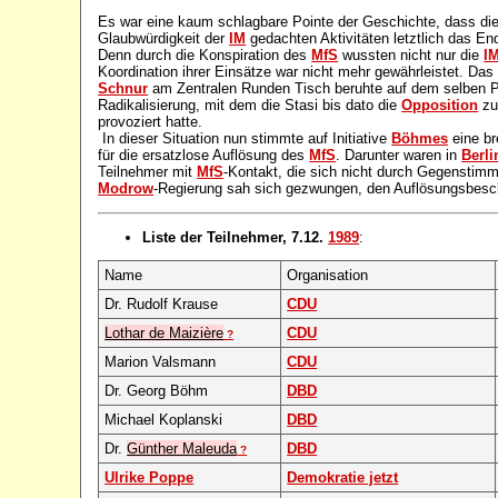
Es war eine kaum schlagbare Pointe der Geschichte, dass di
Glaubwürdigkeit der
IM
gedachten Aktivitäten letztlich das E
Denn durch die Konspiration des
MfS
wussten nicht nur die
I
Koordination ihrer Einsätze war nicht mehr gewährleistet. Das
Schnur
am Zentralen Runden Tisch beruhte auf dem selben Pr
Radikalisierung, mit dem die Stasi bis dato die
Opposition
zu
provoziert hatte.
In dieser Situation nun stimmte auf Initiative
Böhmes
eine br
für die ersatzlose Auflösung des
MfS
. Darunter waren in
Berli
Teilnehmer mit
MfS
-Kontakt, die sich nicht durch Gegenstim
Modrow
-Regierung sah sich gezwungen, den Auflösungsbesc
Liste der Teilnehmer, 7.12.
1989
:
Name
Organisation
Dr. Rudolf Krause
CDU
Lothar de Maizière
CDU
?
Marion Valsmann
CDU
Dr. Georg Böhm
DBD
Michael Koplanski
DBD
Dr.
Günther Maleuda
DBD
?
Ulrike Poppe
Demokratie jetzt