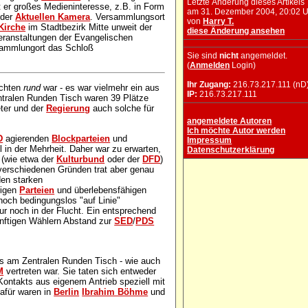
Letzte Änderung dieses Artikels
t er großes Medieninteresse, z.B. in Form
am 31. Dezember 2004, 20:02 
 der
Aktuellen Kamera
. Versammlungsort
von
Harry T.
Kirche
im Stadtbezirk Mitte unweit der
diese Änderung ansehen
eranstaltungen der Evangelischen
sammlungort das Schloß
Sie sind
nicht
angemeldet.
(
Anmelden
Login)
Ihr Zugang:
216.73.217.111 (nD
ichten
rund
war - es war vielmehr ein aus
IP:
216.73.217.111
ralen Runden Tisch waren 39 Plätze
eter und der
Regierung
auch solche für
angemeldete Autoren
Ich möchte Autor werden
D
agierenden
Blockparteien
und
Impressum
l in der Mehrheit. Daher war zu erwarten,
Datenschutzerklärung
 (wie etwa der
Kulturbund
oder der
DFD
)
verschiedenen Gründen trat aber genau
den starken
rigen
Parteien
und überlebensfähigen
och bedingungslos "auf Linie"
nur noch in der Flucht. Ein entsprechend
ünftigen Wählern Abstand zur
SED
/
PDS
ss am Zentralen Runden Tisch - wie auch
M
vertreten war. Sie taten sich entweder
ontakts aus eigenem Antrieb speziell mit
dafür waren in
Berlin
Ibrahim Böhme
und