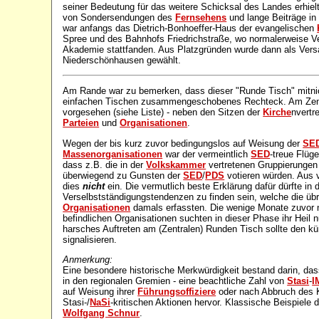
seiner Bedeutung für das weitere Schicksal des Landes erhiel
von Sondersendungen des
Fernsehens
und lange Beiträge in
war anfangs das Dietrich-Bonhoeffer-Haus der evangelischen
Spree und des Bahnhofs Friedrichstraße, wo normalerweise V
Akademie stattfanden. Aus Platzgründen wurde dann als Ver
Niederschönhausen gewählt.
Am Rande war zu bemerken, dass dieser "Runde Tisch" mitn
einfachen Tischen zusammengeschobenes Rechteck. Am Zent
vorgesehen (siehe Liste) - neben den Sitzen der
Kirche
nvertr
Parteien
und
Organisationen
.
Wegen der bis kurz zuvor bedingungslos auf Weisung der
SE
Massenorganisationen
war der vermeintlich
SED
-treue Flüge
dass z.B. die in der
Volkskammer
vertretenen Gruppierungen
überwiegend zu Gunsten der
SED
/
PDS
votieren würden. Aus 
dies
nicht
ein. Die vermutlich beste Erklärung dafür dürfte in 
Verselbstständigungstendenzen zu finden sein, welche die üb
Organisationen
damals erfassten. Die wenige Monate zuvor n
befindlichen Organisationen suchten in dieser Phase ihr Heil 
harsches Auftreten am (Zentralen) Runden Tisch sollte den k
signalisieren.
Anmerkung:
Eine besondere historische Merkwürdigkeit bestand darin, da
in den regionalen Gremien - eine beachtliche Zahl von
Stasi
-
I
auf Weisung ihrer
Führungsoffiziere
oder nach Abbruch des K
Stasi-/
NaSi
-kritischen Aktionen hervor. Klassische Beispiele 
Wolfgang Schnur
.