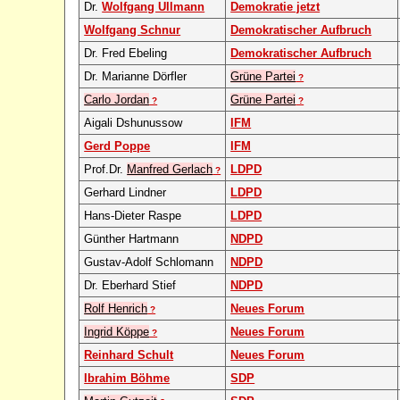
Dr.
Wolfgang Ullmann
Demokratie jetzt
Wolfgang Schnur
Demokratischer Aufbruch
Dr. Fred Ebeling
Demokratischer Aufbruch
Dr. Marianne Dörfler
Grüne Partei
?
Carlo Jordan
Grüne Partei
?
?
Aigali Dshunussow
IFM
Gerd Poppe
IFM
Prof.Dr.
Manfred Gerlach
LDPD
?
Gerhard Lindner
LDPD
Hans-Dieter Raspe
LDPD
Günther Hartmann
NDPD
Gustav-Adolf Schlomann
NDPD
Dr. Eberhard Stief
NDPD
Rolf Henrich
Neues Forum
?
Ingrid Köppe
Neues Forum
?
Reinhard Schult
Neues Forum
Ibrahim Böhme
SDP