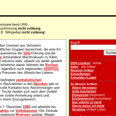
 entsprechend UHG.
e Zustimmung
nicht zulässig
,
.B. Wikipedia)
nicht zulässig
!
Begriff:
en Gremien aus Vertretern
tlicher Gruppen bezeichnet, die eine Art
trauenskrise der
SED
-Führung und die
ei
entstandene Machtvakuum zu füllen.
Exekutive wahr, obwohl sie weder gewählt
DDR-Lexikon
- Home
eilnehmer waren Vertreter der
Kirchen
,
Index
- alle Artikel
r eigentlich noch regierenden
SED
/
PDS
,
Neueste Artikel
re Personen des öffentlichen Lebens.
Einstellungen
Anmelden (Login)
h bedingten
zentralistischen
en Äquivalenten in den
Bezirken
gab es
Zu diesem Artikel:
anvolle Kontakte bzw. Abstimmungen und
Ältere Versionen
Seite bearbeiten
 Tische
fanden sich nach dem Vorbild
Diskussion
(beginnen)
mmen (siehe Anmerkung unten) und
Erlebnisbericht
(schreiben)
in ihrem Einzugsbereich.
Das stimmt so nicht
Hierzu weiss ich mehr
am 7. Dezember
1989
und arbeitete bis
Verweise
(Artikel-Links)
ahlen
zur
Volkskammer
. Der Zentrale
sregierung
Modrows
spürbar. Wegen