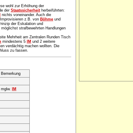
ese wohl zur Erhöhung der
nde der
Staatssicherheit
herbeiführten:
M
nichts voneinander. Auch die
 Improvisieren z.B. von
Böhme
und
inzip der Eskalation und
 möglichst strafbewehrten Handlungen
eite Mehrheit am Zentralen Runden Tisch
n
mindestens 5
IM
und 2 weitere
men verdächtig machen wollten. Die
hluss zu fassen.
Bemerkung
mglw.
IM