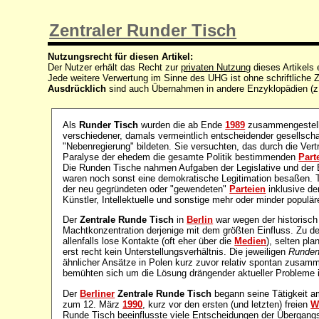
Zentraler Runder Tisch
Nutzungsrecht für diesen Artikel:
Der Nutzer erhält das Recht zur
privaten Nutzung
dieses Artikels
Jede weitere Verwertung im Sinne des UHG ist ohne schriftlich
Ausdrücklich
sind auch Übernahmen in andere Enzyklopädien (z
Als
Runder Tisch
wurden die ab Ende
1989
zusammengestellt
verschiedener, damals vermeintlich entscheidender gesellschaf
"Nebenregierung" bildeten. Sie versuchten, das durch die Ver
Paralyse der ehedem die gesamte Politik bestimmenden
Part
Die Runden Tische nahmen Aufgaben der Legislative und der 
waren noch sonst eine demokratische Legitimation besaßen. T
der neu gegründeten oder "gewendeten"
Parteien
inklusive de
Künstler, Intellektuelle und sonstige mehr oder minder populä
Der
Zentrale Runde Tisch
in
Berlin
war wegen der historisc
Machtkonzentration derjenige mit dem größten Einfluss. Zu d
allenfalls lose Kontakte (oft eher über die
Medien
), selten pl
erst recht kein Unterstellungsverhältnis. Die jeweiligen
Runden
ähnlicher Ansätze in Polen kurz zuvor relativ spontan zusa
bemühten sich um die Lösung drängender aktueller Probleme 
Der
Berliner
Zentrale Runde Tisch
begann seine Tätigkeit 
zum 12. März
1990
, kurz vor den ersten (und letzten) freien
W
Runde Tisch beeinflusste viele Entscheidungen der Übergang