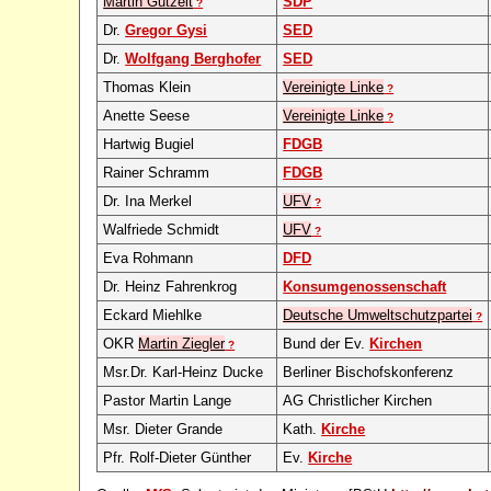
Martin Gutzeit
SDP
?
Dr.
Gregor Gysi
SED
Dr.
Wolfgang Berghofer
SED
Thomas Klein
Vereinigte Linke
?
Anette Seese
Vereinigte Linke
?
Hartwig Bugiel
FDGB
Rainer Schramm
FDGB
Dr. Ina Merkel
UFV
?
Walfriede Schmidt
UFV
?
Eva Rohmann
DFD
Dr. Heinz Fahrenkrog
Konsumgenossenschaft
Eckard Miehlke
Deutsche Umweltschutzpartei
?
OKR
Martin Ziegler
Bund der Ev.
Kirchen
?
Msr.Dr. Karl-Heinz Ducke
Berliner Bischofskonferenz
Pastor Martin Lange
AG Christlicher Kirchen
Msr. Dieter Grande
Kath.
Kirche
Pfr. Rolf-Dieter Günther
Ev.
Kirche