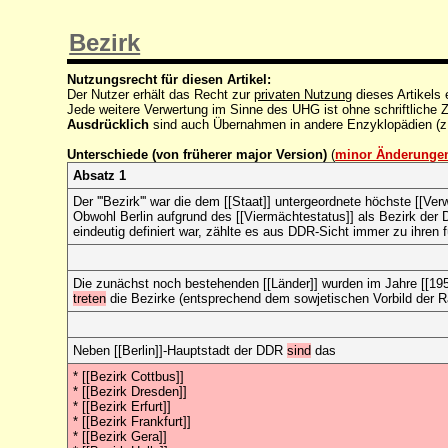
Bezirk
Nutzungsrecht für diesen Artikel:
Der Nutzer erhält das Recht zur
privaten Nutzung
dieses Artikels
Jede weitere Verwertung im Sinne des UHG ist ohne schriftlich
Ausdrücklich
sind auch Übernahmen in andere Enzyklopädien (z
Unterschiede (von früherer major Version)
(
minor Änderunge
Absatz 1
Der '''Bezirk''' war die dem [[
Staat]] untergeordnete höchste [[Verw
Obwohl Berlin aufgrund des [[Viermächtestatus]] als Bezirk der 
eindeutig definiert war, zählte es aus DDR-Sicht immer zu ihren 
Die zunächst noch bestehenden [[Länder]] wurden im Jahre [[195
treten
die Bezirke (entsprechend dem sowjetischen Vorbild der R
Neben [[Berlin]]-Hauptstadt der DDR
sind
das
* [[Bezirk Cottbus]]
* [[Bezirk Dresden]]
* [[Bezirk Erfurt]]
* [[Bezirk Frankfurt]]
* [[Bezirk Gera]]