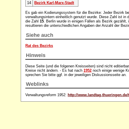
14
Bezirk Karl-Marx-Stadt
Es gab ein Kodierungssystem für die Bezirke: Jeder Bezirk b
verwaltungsintern einheitlich genutzt wurde. Diese Zahl ist in 
die Zahl
15
. Berlin wurde in einigen Fällen als Bezirk gezählt,
resultieren die unterschiedlichen Angaben der Anzahl der Bezi
Siehe auch
Rat des Bezirks
Hinweis
Diese Seite (und die folgenen Kreisseiten) sind nicht editierba
Kreise nicht ändern. - Es hat nach
1952
noch einige wenige K
sprechen Sie bitte ggf. in der jeweiligen Diskussionsseite an.
Weblinks
Verwaltungsreform 1952:
http://www.landtag.thueringen.de/