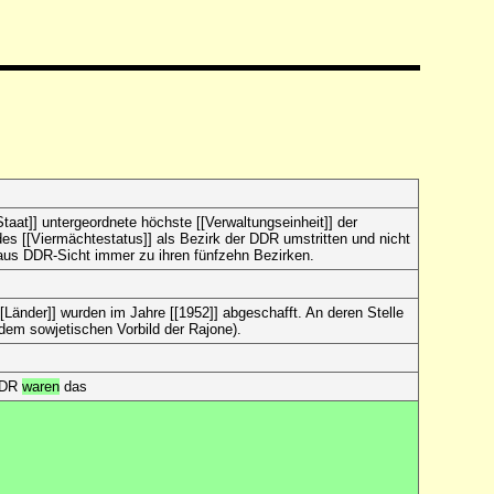
Staat]] untergeordnete höchste [[Verwaltungseinheit]] der
des [[Viermächtestatus]] als Bezirk der DDR umstritten und nicht
s aus DDR-Sicht immer zu ihren fünfzehn Bezirken.
Länder]] wurden im Jahre [[1952]] abgeschafft. An deren Stelle
dem sowjetischen Vorbild der Rajone).
 DDR
waren
das