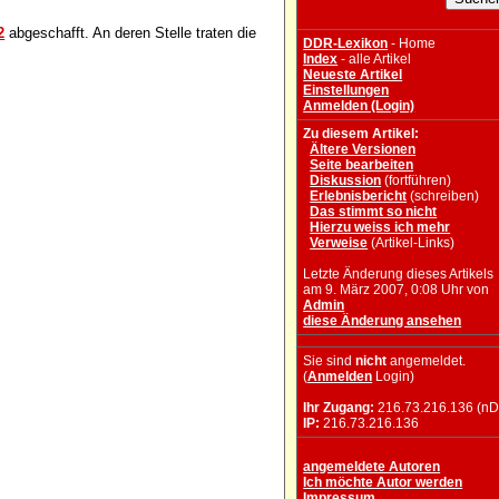
2
abgeschafft. An deren Stelle traten die
DDR-Lexikon
- Home
Index
- alle Artikel
Neueste Artikel
Einstellungen
Anmelden (Login)
Zu diesem Artikel:
Ältere Versionen
Seite bearbeiten
Diskussion
(fortführen)
Erlebnisbericht
(schreiben)
Das stimmt so nicht
Hierzu weiss ich mehr
Verweise
(Artikel-Links)
Letzte Änderung dieses Artikels
am 9. März 2007, 0:08 Uhr von
Admin
diese Änderung ansehen
Sie sind
nicht
angemeldet.
(
Anmelden
Login)
Ihr Zugang:
216.73.216.136 (nD
IP:
216.73.216.136
angemeldete Autoren
Ich möchte Autor werden
Impressum