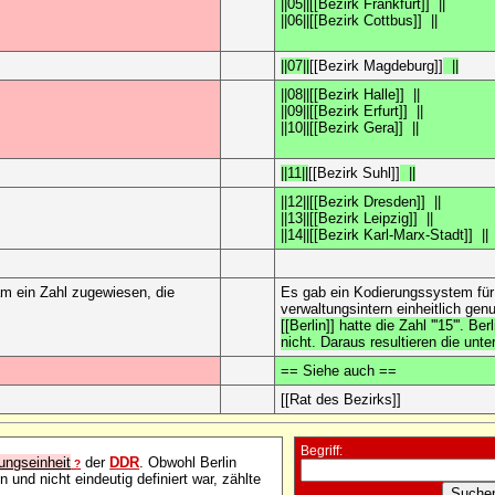
||05||[[Bezirk Frankfurt]] ||
||06||[[Bezirk Cottbus]] ||
||07||
[[Bezirk Magdeburg]]
||
||08||[[Bezirk Halle]] ||
||09||[[Bezirk Erfurt]] ||
||10||[[Bezirk Gera]] ||
||11||
[[Bezirk Suhl]]
||
||12||[[Bezirk Dresden]] ||
||13||[[Bezirk Leipzig]] ||
||14||[[Bezirk Karl-Marx-Stadt]] ||
am ein Zahl zugewiesen, die
Es gab ein Kodierungssystem für
verwaltungsintern einheitlich gen
[[Berlin]] hatte die Zahl '''15'''. 
nicht. Daraus resultieren die unt
== Siehe auch ==
[[Rat des Bezirks]]
Begriff:
ungseinheit
der
DDR
. Obwohl Berlin
?
 und nicht eindeutig definiert war, zählte