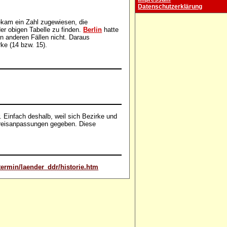
Datenschutzerklärung
ekam ein Zahl zugewiesen, die
der obigen Tabelle zu finden.
Berlin
hatte
 in anderen Fällen nicht. Daraus
rke (14 bzw. 15).
r. Einfach deshalb, weil sich Bezirke und
reisanpassungen gegeben. Diese
termin/laender_ddr/historie.htm