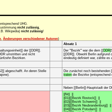
 entsprechend UHG.
e Zustimmung
nicht zulässig
,
.B. Wikipedia)
nicht zulässig
!
n
,
Änderungen verschiedener Autoren
)
Absatz 1
altungseinheit]] der [[DDR]].
Der '''Bezirk''' war die dem [[
DDR|
DDR umstritten und nicht
[[DDR]]. Obwohl Berlin aufgrund 
fünfzehn Bezirken.
eindeutig definiert war, zählte e
2]] abgeschafft. An deren Stelle
Die zunächst noch bestehenden [[
ajone).
traten
die Bezirke (entsprechend 
Neben [[Berlin]]-Hauptstadt der
||Nr|| ||
||01||[[Bezirk Rostock]] ||
||02||[[Bezirk Schwerin]] ||
||03||[[Bezirk Neubrandenburg]] ||
||04||[[Bezirk Potsdam]] ||