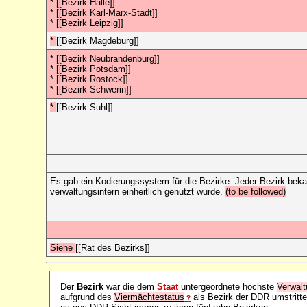
* [[Bezirk Halle]]
* [[Bezirk Karl-Marx-Stadt]]
* [[Bezirk Leipzig]]
*
[[Bezirk Magdeburg]]
* [[Bezirk Neubrandenburg]]
* [[Bezirk Potsdam]]
* [[Bezirk Rostock]]
* [[Bezirk Schwerin]]
*
[[Bezirk Suhl]]
Es gab ein Kodierungssystem für die Bezirke: Jeder Bezirk bek
verwaltungsintern einheitlich genutzt wurde.
(to be followed)
Siehe
[[Rat des Bezirks]]
Der
Bezirk
war die dem
Staat
untergeordnete höchste
Verwalt
aufgrund des
Viermächtestatus
als Bezirk der DDR umstritten
?