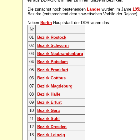
es aus DDR-Sicht immer zu ihren fünfzehn Bezirken.
Die zunächst noch bestehenden
Länder
wurden im Jahre
195
Bezirke (entsprechend dem sowjetischen Vorbild der Rajone).
Neben
Berlin
-Hauptstadt der DDR waren das
Nr
01
Bezirk Rostock
02
Bezirk Schwerin
03
Bezirk Neubrandenburg
04
Bezirk Potsdam
05
Bezirk Frankfurt
06
Bezirk Cottbus
07
Bezirk Magdeburg
08
Bezirk Halle
09
Bezirk Erfurt
10
Bezirk Gera
11
Bezirk Suhl
12
Bezirk Dresden
13
Bezirk Leipzig