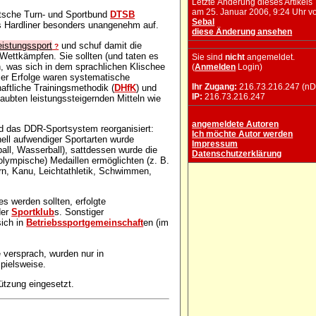
Letzte Änderung dieses Artikels
am 25. Januar 2006, 9:24 Uhr v
utsche Turn- und Sportbund
DTSB
Sebal
ls Hardliner besonders unangenehm auf.
diese Änderung ansehen
eistungssport
und schuf damit die
?
n Wettkämpfen. Sie sollten (und taten es
Sie sind
nicht
angemeldet.
n, was sich in dem sprachlichen Klischee
(
Anmelden
Login)
ser Erfolge waren systematische
Ihr Zugang:
216.73.216.247 (nD
ftliche Trainingsmethodik (
DHfK
) und
IP:
216.73.216.247
laubten leistungssteigernden Mitteln wie
angemeldete Autoren
 das DDR-Sportsystem reorganisiert:
Ich möchte Autor werden
nell aufwendiger Sportarten wurde
Impressum
all, Wasserball), sattdessen wurde die
Datenschutzerklärung
 olympische) Medaillen ermöglichten (z. B.
rn, Kanu, Leichtathletik, Schwimmen,
es werden sollten, erfolgte
der
Sportklub
s. Sonstiger
sich in
Betriebssportgemeinschaft
en (im
e versprach, wurden nur in
pielsweise.
ützung eingesetzt.