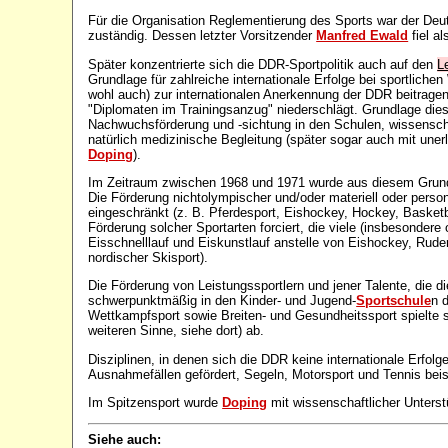
Für die Organisation Reglementierung des Sports war der De
zuständig. Dessen letzter Vorsitzender
Manfred Ewald
fiel a
Später konzentrierte sich die DDR-Sportpolitik auch auf den
L
Grundlage für zahlreiche internationale Erfolge bei sportliche
wohl auch) zur internationalen Anerkennung der DDR beitrage
"Diplomaten im Trainingsanzug" niederschlägt. Grundlage die
Nachwuchsförderung und -sichtung in den Schulen, wissenscha
natürlich medizinische Begleitung (später sogar auch mit uner
Doping
).
Im Zeitraum zwischen 1968 und 1971 wurde aus diesem Grund
Die Förderung nichtolympischer und/oder materiell oder perso
eingeschränkt (z. B. Pferdesport, Eishockey, Hockey, Basketb
Förderung solcher Sportarten forciert, die viele (insbesondere
Eisschnelllauf und Eiskunstlauf anstelle von Eishockey, Rude
nordischer Skisport).
Die Förderung von Leistungssportlern und jener Talente, die di
schwerpunktmäßig in den Kinder- und Jugend-
Sportschule
n 
Wettkampfsport sowie Breiten- und Gesundheitssport spielte 
weiteren Sinne, siehe dort) ab.
Disziplinen, in denen sich die DDR keine internationale Erfolg
Ausnahmefällen gefördert, Segeln, Motorsport und Tennis beis
Im Spitzensport wurde
Doping
mit wissenschaftlicher Unterst
Siehe auch: