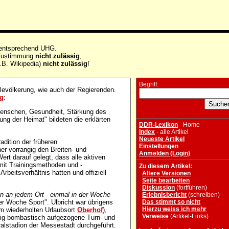
 entsprechend UHG.
e Zustimmung
nicht zulässig
,
.B. Wikipedia)
nicht zulässig
!
Begriff:
evölkerung, wie auch der Regierenden.
ng
:
 Menschen, Gesundheit, Stärkung des
ung der Heimat" bildeten die erklärten
DDR-Lexikon
- Home
Index
- alle Artikel
Neueste Artikel
adition der früheren
Einstellungen
er vorrangig den Breiten- und
Anmelden (Login)
Wert darauf gelegt, dass alle aktiven
 mit Trainingsmethoden und -
Zu diesem Artikel:
Arbeitsverhältnis hatten und offiziell
Ältere Versionen
Seite bearbeiten
Diskussion
(fortführen)
n an jedem Ort - einmal in der Woche
Erlebnisbericht
(schreiben)
der Woche Sport". Ulbricht war übrigens
Das stimmt so nicht
Hierzu weiss ich mehr
nem wiederholten Urlaubsort
Oberhof
),
Verweise
(Artikel-Links)
äßig bombastisch aufgezogene Turn- und
alstadion der Messestadt durchgeführt.