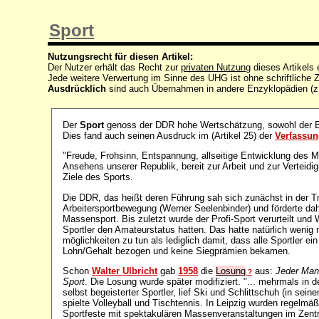
Sport
Nutzungsrecht für diesen Artikel:
Der Nutzer erhält das Recht zur
privaten Nutzung
dieses Artikels
Jede weitere Verwertung im Sinne des UHG ist ohne schriftlich
Ausdrücklich
sind auch Übernahmen in andere Enzyklopädien (z
Der
Sport
genoss der DDR hohe Wertschätzung, sowohl der B
Dies fand auch seinen Ausdruck im (Artikel 25) der
Verfassu
"Freude, Frohsinn, Entspannung, allseitige Entwicklung des
Ansehens unserer Republik, bereit zur Arbeit und zur Verteidig
Ziele des Sports.
Die DDR, das heißt deren Führung sah sich zunächst in der Tr
Arbeitersportbewegung (Werner Seelenbinder) und förderte dah
Massensport. Bis zuletzt wurde der Profi-Sport verurteilt und 
Sportler den Amateurstatus hatten. Das hatte natürlich wenig
möglichkeiten zu tun als lediglich damit, dass alle Sportler ein 
Lohn/Gehalt bezogen und keine Siegprämien bekamen.
Schon
Walter Ulbricht
gab
1958
die
Losung
aus:
Jeder Man
?
Sport
. Die Losung wurde später modifiziert. "... mehrmals in 
selbst begeisterter Sportler, lief Ski und Schlittschuh (in sei
spielte Volleyball und Tischtennis. In Leipzig wurden regelm
Sportfeste mit spektakulären Massenveranstaltungen im Zentr