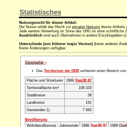
Statistisches
Nutzungsrecht für diesen Artikel:
Der Nutzer erhält das Recht zur
privaten Nutzung
dieses Artikels
Jede weitere Verwertung im Sinne des UHG ist ohne schriftlich
Ausdrücklich
sind auch Übernahmen in andere Enzyklopädien (z
Unterschiede (von früherer major Version)
(keine anderen Änd
Keine Änderungen verfügbar.
Geographie
:
?
Das
Territorium der DDR
umfasste einen Bereich von
Fläche und Strukturen
1986
StatJB 87
Territorialfläche km²
108 333
Stadtkreise
38
Landkreise
191
Gemeinden 1)
7 565
Bevölkerung
:
Wohnbevölkerung - Jahresende
1986
StatJB 87
1989
Quel