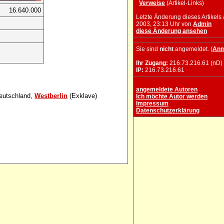
Verweise
(Artikel-Links)
16.640.000
Letzte Änderung dieses Artikels
2003, 23:13 Uhr von
Admin
diese Änderung ansehen
Sie sind
nicht
angemeldet. (
Anm
Ihr Zugang:
216.73.216.61 (nD)
IP:
216.73.216.61
angemeldete Autoren
Deutschland,
Westberlin
(Exklave)
Ich möchte Autor werden
Impressum
Datenschutzerklärung