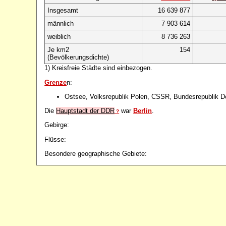
Insgesamt
16 639 877
männlich
7 903 614
weiblich
8 736 263
Je km2
154
(Bevölkerungsdichte)
1) Kreisfreie Städte sind einbezogen.
Grenze
n:
Ostsee, Volksrepublik Polen, CSSR, Bundesrepublik 
Die
Hauptstadt der DDR
war
Berlin
.
?
Gebirge:
Flüsse:
Besondere geographische Gebiete: