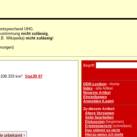
 entsprechend UHG.
e Zustimmung
nicht zulässig
,
.B. Wikipedia)
nicht zulässig
!
erungen)
Begriff:
 108.333 km².
StatJB 87
DDR-Lexikon
- Home
Index
- alle Artikel
Neueste Artikel
Einstellungen
Anmelden (Login)
Zu diesem Artikel:
Ältere Versionen
Seite bearbeiten
Diskussion
(beginnen)
Erlebnisbericht
(schreiben)
Das stimmt so nicht
Hierzu weiss ich mehr
le unbekannt
?