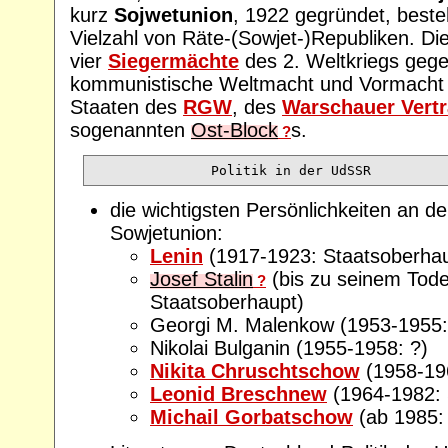
kurz
Sojwetunion
, 1922 gegründet, beste
Vielzahl von Räte-(Sowjet-)Republiken. Di
vier
Siegermächte
des 2. Weltkriegs gege
kommunistische Weltmacht und Vormacht 
Staaten des
RGW
, des
Warschauer Vert
sogenannten
Ost-Block
s.
?
die wichtigsten Persönlichkeiten an de
Sowjetunion:
Lenin
(1917-1923: Staatsoberhau
Josef Stalin
(bis zu seinem Tod
?
Staatsoberhaupt)
Georgi M. Malenkow (1953-1955:
Nikolai Bulganin (1955-1958: ?)
Nikita Chruschtschow
(1958-19
Leonid Breschnew
(1964-1982: 
Michail Gorbatschow
(ab 1985: