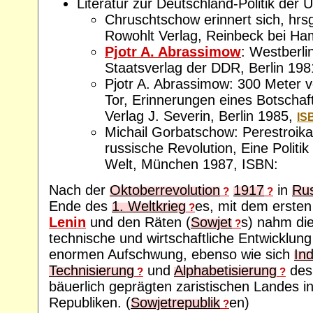
Literatur zur Deutschland-Politik der
Chruschtschow erinnert sich, hrsg
Rowohlt Verlag, Reinbeck bei Ha
Pjotr A. Abrassimow
: Westberli
Staatsverlag der DDR, Berlin 198
Pjotr A. Abrassimow: 300 Meter
Tor, Erinnerungen eines Botschaf
Verlag J. Severin, Berlin 1985,
IS
Michail Gorbatschow: Perestroika
russische Revolution, Eine Politik
Welt, München 1987, ISBN:
Nach der
Oktoberrevolution
1917
in
Ru
?
?
Ende des
1. Weltkrieg
es, mit dem erste
?
Lenin
und den Räten (
Sowjet
s) nahm die
?
technische und wirtschaftliche Entwicklun
enormen Aufschwung, ebenso wie sich
Ind
Technisierung
und
Alphabetisierung
des
?
?
bäuerlich geprägten zaristischen Landes in
Republiken. (
Sowjetrepublik
en)
?