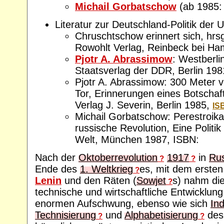
Michail Gorbatschow
(ab 1985:
Literatur zur Deutschland-Politik der
Chruschtschow erinnert sich, hrsg
Rowohlt Verlag, Reinbeck bei Ha
Pjotr A. Abrassimow
: Westberli
Staatsverlag der DDR, Berlin 198
Pjotr A. Abrassimow: 300 Meter
Tor, Erinnerungen eines Botschaf
Verlag J. Severin, Berlin 1985,
IS
Michail Gorbatschow: Perestroika
russische Revolution, Eine Politik
Welt, München 1987, ISBN:
Nach der
Oktoberrevolution
1917
in
Ru
?
?
Ende des
1. Weltkrieg
es, mit dem erste
?
Lenin
und den Räten (
Sowjet
s) nahm die
?
technische und wirtschaftliche Entwicklun
enormen Aufschwung, ebenso wie sich
Ind
Technisierung
und
Alphabetisierung
des
?
?