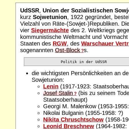
UdSSR
,
Union der Sozialistischen Sowj
kurz
Sojwetunion
, 1922 gegründet, beste
Vielzahl von Räte-(Sowjet-)Republiken. Di
vier
Siegermächte
des 2. Weltkriegs gege
kommunistische Weltmacht und Vormacht 
Staaten des
RGW
, des
Warschauer Vert
sogenannten
Ost-Block
s.
?
die wichtigsten Persönlichkeiten an de
Sowjetunion:
Lenin
(1917-1923: Staatsoberhau
Josef Stalin
(bis zu seinem Tod
?
Staatsoberhaupt)
Georgi M. Malenkow (1953-1955:
Nikolai Bulganin (1955-1958: ?)
Nikita Chruschtschow
(1958-19
Leonid Breschnew
(1964-1982: 