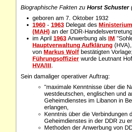
Biographische Fakten zu
Horst Schuster
geboren am 7. Oktober 1932
1960
-
1963
Delegat des
Ministeriu
(MAH)
an der DDR-Handelsvertretung 
im April
1963
Anwerbung als
IM
"Sohle
Hauptverwaltung Aufklärung
(HVA), 
von
Markus Wolf
bestätigten Vorlage
Führungsoffizier
wurde Leutnant Hof
HVA/III
.
Sein damaliger operativer Auftrag:
"maximale Kenntnisse über die N
westdeutschen, englischen und 
Geheimdienstes im Libanon in Be
erlangen,
Kenntnis über die Verbindungen d
Geheimdienstes in der DDR zu er
Methoden der Anwerbung von DD