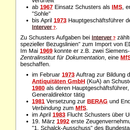
verurteilt
ab
1967
Einsatz Schusters als
IMS
, e
"Sohle"
bis April
1973
Hauptgeschäftsführer 
Interver
.
?
Zu Schusters Aufgaben bei
Interver
zählt
?
spezieller Bezugslinien" zum Import von 
Im Mai
1969
konnte er z.B. zwei Siemens-
Zentralinstitut für Dokumentation
, eine
Mf
beschaffen.
im Februar
1973
Auftrag zur Bildung 
Antiquitäten GmbH
(KuA) an Schuste
1980
als deren Hauptgeschäftsführer, 
Generaldirektor tätig
1981
Versetzung zur
BERAG
und End
Verbindung
zum
MfS
.
im April
1983
Flucht Schusters über U
19. März
1992
erste Zeugenvernehmu
"1. Schalck-Ausschuss" des Bundestag