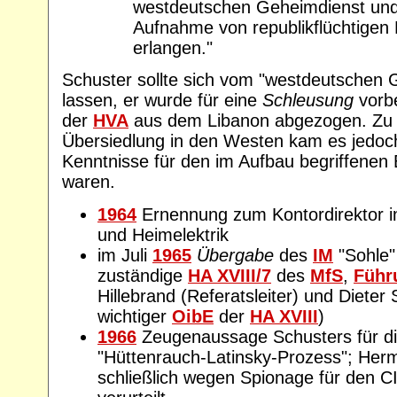
westdeutschen Geheimdienst u
Aufnahme von republikflüchtigen
erlangen."
Schuster sollte sich vom "westdeutschen
lassen, er wurde für eine
Schleusung
vorbe
der
HVA
aus dem Libanon abgezogen. Zu 
Übersiedlung in den Westen kam es jedoch
Kenntnisse für den im Aufbau begriffenen
waren.
1964
Ernennung zum Kontordirektor 
und Heimelektrik
im Juli
1965
Übergabe
des
IM
"Sohle"
zuständige
HA XVIII/7
des
MfS
,
Führ
Hillebrand (Referatsleiter) und Dieter 
wichtiger
OibE
der
HA XVIII
)
1966
Zeugenaussage Schusters für di
"Hüttenrauch-Latinsky-Prozess"; He
schließlich wegen Spionage für den C