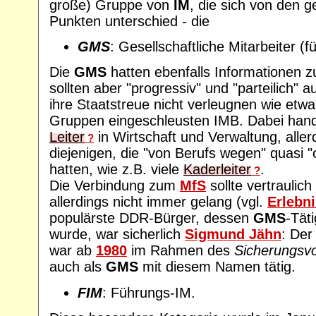
große) Gruppe von
IM
, die sich von den g
Punkten unterschied - die
GMS
: Gesellschaftliche Mitarbeiter (fü
Die
GMS
hatten ebenfalls Informationen 
sollten aber "progressiv" und "parteilich" 
ihre Staatstreue nicht verleugnen wie etwa 
Gruppen eingeschleusten IMB. Dabei hande
Leiter
in Wirtschaft und Verwaltung, alle
?
diejenigen, die "von Berufs wegen" quasi "o
hatten, wie z.B. viele
Kaderleiter
.
?
Die Verbindung zum
MfS
sollte vertraulic
allerdings nicht immer gelang (vgl.
Erlebni
populärste DDR-Bürger, dessen
GMS
-Tät
wurde, war sicherlich
Sigmund Jähn
: Der
war ab
1980
im Rahmen des
Sicherungsv
auch als
GMS
mit diesem Namen tätig.
FIM
: Führungs-IM.