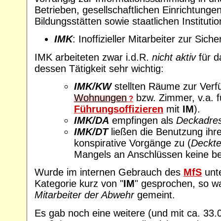
Betrieben, gesellschaftlichen Einrichtung
Bildungsstätten sowie staatlichen Instituti
IMK
: Inoffizieller Mitarbeiter zur Sic
IMK arbeiteten zwar i.d.R.
nicht aktiv
für 
dessen Tätigkeit sehr wichtig:
IMK/KW
stellten Räume zur Verf
Wohnungen
bzw. Zimmer, v.a. f
?
Führungsoffizieren
mit
IM
).
IMK/DA
empfingen als
Deckadre
IMK/DT
ließen die Benutzung ihre
konspirative Vorgänge zu (
Deckte
Mangels an Anschlüssen keine be
Wurde im internen Gebrauch des
MfS
unt
Kategorie kurz von "
IM
" gesprochen, so w
Mitarbeiter der Abwehr
gemeint.
Es gab noch eine weitere (und mit ca. 33