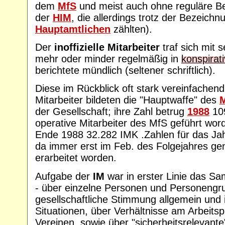
dem
MfS
und meist auch ohne reguläre B
der
HIM
, die allerdings trotz der Bezeich
Hauptamtlichen
zählten).
Der
inoffizielle Mitarbeiter
traf sich mit
mehr oder minder regelmäßig in
konspira
berichtete mündlich (seltener schriftlich).
Diese im Rückblick oft stark vereinfachend
Mitarbeiter bildeten die "Hauptwaffe" des
der Gesellschaft; ihre Zahl betrug
1988
109
operative Mitarbeiter des MfS geführt wor
Ende 1988 32.282 IMK .Zahlen für das Jahr
da immer erst im Feb. des Folgejahres ge
erarbeitet worden.
Aufgabe der
IM
war in erster Linie das S
- über einzelne Personen und Personengru
gesellschaftliche Stimmung allgemein und
Situationen, über Verhältnisse am Arbeitspl
Vereinen, sowie über "sicherheitsrelevante"