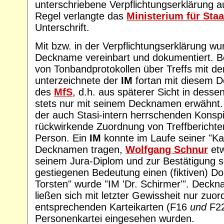
unterschriebene Verpflichtungserklärung au
Regel verlangte das
Ministerium für Staa
Unterschrift.
Mit bzw. in der Verpflichtungserklärung wur
Deckname vereinbart und dokumentiert. Be
von Tonbandprotokollen über Treffs mit 
unterzeichnete der
IM
fortan mit diesem 
des
MfS
, d.h. aus späterer Sicht in dess
stets nur mit seinem Decknamen erwähnt.
der auch Stasi-intern herrschenden Konspi
rückwirkende Zuordnung von Treffberichte
Person. Ein
IM
konnte im Laufe seiner "Ka
Decknamen tragen,
Wolfgang Schnur
etw
seinem Jura-Diplom und zur Bestätigung 
gestiegenen Bedeutung einen (fiktiven) Dok
Torsten" wurde "IM 'Dr. Schirmer'". Deck
ließen sich mit letzter Gewissheit nur zuo
entsprechenden Karteikarten (F16
und
F22
Personenkartei eingesehen wurden.