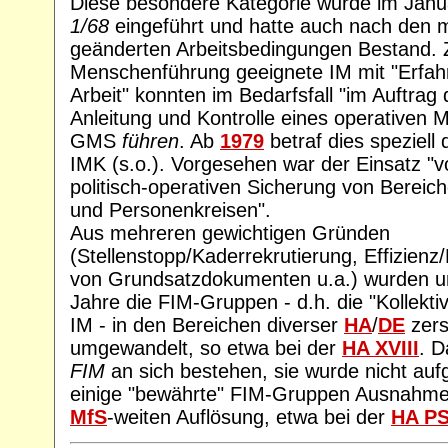
Diese besondere Kategorie wurde im Jan
1/68
eingeführt und hatte auch nach den 
geänderten Arbeitsbedingungen Bestand. Z
Menschenführung geeignete IM mit "Erfahr
Arbeit" konnten im Bedarfsfall "im Auftrag 
Anleitung und Kontrolle eines operativen M
GMS
führen
. Ab
1979
betraf dies speziell 
IMK (s.o.). Vorgesehen war der Einsatz "
politisch-operativen Sicherung von Bereich
und Personenkreisen".
Aus mehreren gewichtigen Gründen
(Stellenstopp/Kaderrekrutierung, Effizienz
von Grundsatzdokumenten u.a.) wurden um
Jahre die FIM-Gruppen - d.h. die "Kollekti
IM - in den Bereichen diverser
HA
/
DE
zers
umgewandelt, so etwa bei der
HA XVIII
. D
FIM
an sich bestehen, sie wurde nicht auf
einige "bewährte" FIM-Gruppen Ausnahme
MfS
-weiten Auflösung, etwa bei der
HA P