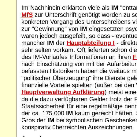
Im Nachhinein erklärten viele als
IM
"entta
MfS
zur Unterschrift genötigt worden zu s
konkreten Vorgang des Unterschreibens viel
zur "Gewinnung" von
IM
eingesetzten psy
waren jedoch ausgefeilt, so dass - eventu
mancher
IM
der
Hauptabteilung I
- direk
sehr selten vorkam. Oft lieferten schon d
des IM-Vorlaufes Informationen an ihren
F
nach Einschätzung von mit der Aufarbeitun
befassten Historikern haben die weitaus 
"politischer Überzeugung" ihre Dienste gel
finanzielle Vorteile spielten (außer bei den
Hauptverwaltung Aufklärung
) meist ein
da die dazu verfügbaren Gelder trotz der F
Staatssicherheit für eine regelmäßige ne
der ca. 175.000
IM
kaum gereicht hätten. S
Gros der
IM
bei symbolischen Geschenken
konspirativ überreichten Auszeichnungen.