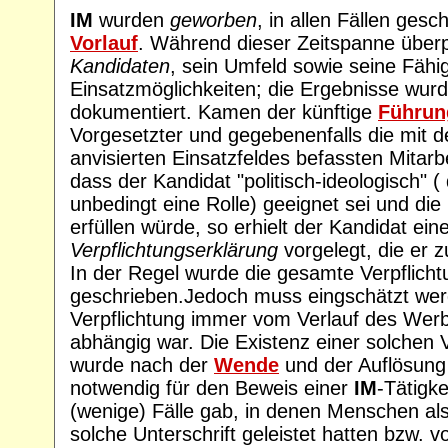
IM
wurden
geworben
, in allen Fällen ges
Vorlauf
. Während dieser Zeitspanne über
Kandidaten
, sein Umfeld sowie seine Fähi
Einsatzmöglichkeiten; die Ergebnisse wurd
dokumentiert. Kamen der künftige
Führung
Vorgesetzter und gegebenenfalls die mit d
anvisierten Einsatzfeldes befassten Mitarb
dass der Kandidat "politisch-ideologisch" ( 
unbedingt eine Rolle) geeignet sei und di
erfüllen würde, so erhielt der Kandidat ein
Verpflichtungserklärung
vorgelegt, die er z
In der Regel wurde die gesamte Verpflich
geschrieben.Jedoch muss eingschätzt werd
Verpflichtung immer vom Verlauf des We
abhängig war. Die Existenz einer solchen 
wurde nach der
Wende
und der Auflösung 
notwendig für den Beweis einer
IM
-Tätigk
(wenige) Fälle gab, in denen Menschen al
solche Unterschrift geleistet hatten bzw. 