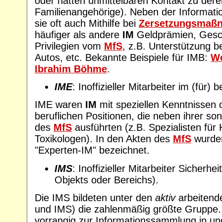
oder hatten unmittelbaren Kontakt zu dere
Familienangehörige). Neben der Informati
sie oft auch Mithilfe bei
Zersetzungsmaß
häufiger als andere
IM
Geldprämien, Gesc
Privilegien vom
MfS
, z.B. Unterstützung 
Autos, etc. Bekannte Beispiele für IMB:
Wo
Ibrahim Böhme
.
IME
: Inoffizieller Mitarbeiter im (für)
IME waren
IM
mit speziellen Kenntnissen 
beruflichen Positionen, die neben ihrer son
des
MfS
ausführten (z.B. Spezialisten für
Toxikologen). In den Akten des
MfS
wurden
"Experten-IM" bezeichnet.
IMS
: Inoffizieller Mitarbeiter Sicherhe
Objekts oder Bereichs).
Die IMS bildeten unter den
aktiv
arbeiten
und IMS) die zahlenmäßig größte Gruppe
vorrangig zur Informationssammlung in und