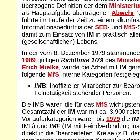
überzogene Definition der dem
Ministeriu
als Hauptaufgabe übertragenen
Abwehr
"g
führte im Laufe der Zeit zu einem allumfa
Informationsbedürfnis der
SED
- und
MfS
-
damit zum Einsatz von
IM
in praktisch all
(gesellschaftlichen) Lebens.
In der vom 8. Dezember 1979 stammende
1989
gültigen
Richtlinie 1/79
des
Ministe
Erich Mielke
, wurde die Arbeit mit
IM
gere
folgende
MfS
-interne Kategorien festgeleg
IMB
: Inoffizieller Mitarbeiter zur Bea
Feindtätigkeit stehender Personen.
Die IMB waren die für das
MfS
wichtigste
Gesamtzahl der
IM
war mit ca. 3.900 relat
Vorläuferkategorien waren bis
1979
die
IM
IMB) und
IMF
(IM mit Feindverbindung in
direkt in die "bearbeiteten" Kreise (z.B. de