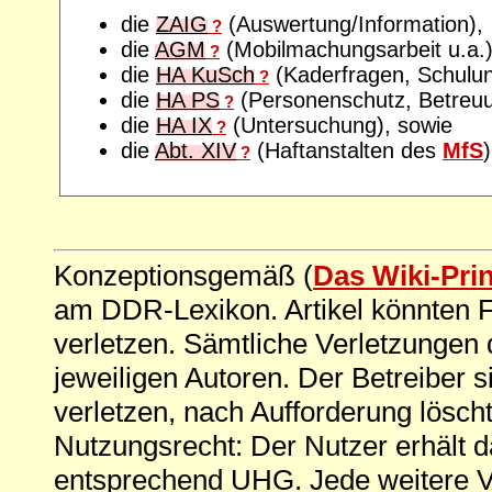
die
ZAIG
(Auswertung/Information),
?
die
AGM
(Mobilmachungsarbeit u.a.)
?
die
HA KuSch
(Kaderfragen, Schulu
?
die
HA PS
(Personenschutz, Betreuu
?
die
HA IX
(Untersuchung), sowie
?
die
Abt. XIV
(Haftanstalten des
MfS
)
?
Konzeptionsgemäß (
Das Wiki-Pri
am DDR-Lexikon. Artikel könnten Fe
verletzen. Sämtliche Verletzungen 
jeweiligen Autoren. Der Betreiber si
verletzen, nach Aufforderung löscht
Nutzungsrecht: Der Nutzer erhält 
entsprechend UHG. Jede weitere V