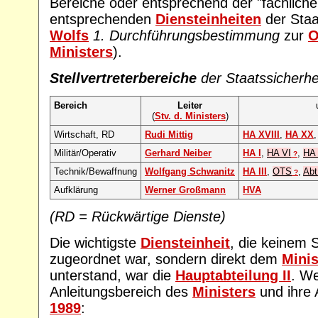
Bereiche oder entsprechend der "fachlichen
entsprechenden
Diensteinheiten
der Staat
Wolfs
1. Durchführungsbestimmung
zur
O
Ministers
).
Stellvertreterbereiche
der Staatssicherhei
Bereich
Leiter
(
Stv. d. Ministers
)
Wirtschaft, RD
Rudi Mittig
HA XVIII
,
HA XX
Militär/Operativ
Gerhard Neiber
HA I
,
HA VI
,
HA 
?
Technik/Bewaffnung
Wolfgang Schwanitz
HA III
,
OTS
,
Abt
?
Aufklärung
Werner Großmann
HVA
(RD = Rückwärtige Dienste)
Die wichtigste
Diensteinheit
, die keinem S
zugeordnet war, sondern direkt dem
Minis
unterstand, war die
Hauptabteilung II
. W
Anleitungsbereich des
Ministers
und ihre 
1989
: