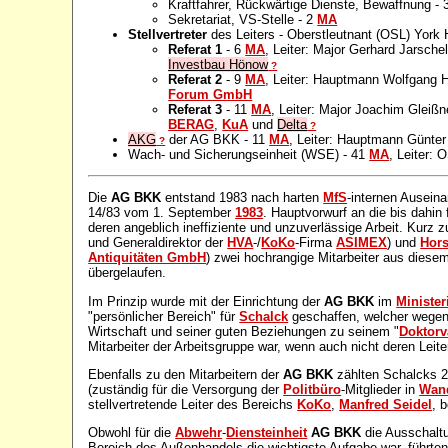
Kraftfahrer, Rückwärtige Dienste, Bewaffnung -
Sekretariat, VS-Stelle - 2
MA
Stellvertreter
des Leiters - Oberstleutnant (OSL) York 
Referat 1
- 6
MA
, Leiter: Major Gerhard Jarsche
Investbau Hönow
?
Referat 2
- 9
MA
, Leiter: Hauptmann Wolfgang H
Forum GmbH
Referat 3
- 11
MA
, Leiter: Major Joachim Gleißn
BERAG
,
KuA
und
Delta
?
AKG
der AG BKK - 11
MA
, Leiter: Hauptmann Günter
?
Wach- und Sicherungseinheit (WSE) - 41
MA
, Leiter: 
Die
AG BKK
entstand 1983 nach harten
MfS
-internen Ausei
14/83 vom 1. September
1983
. Hauptvorwurf an die bis dahin 
deren angeblich ineffiziente und unzuverlässige Arbeit. Kurz 
und Generaldirektor der
HVA
-/
KoKo
-Firma
ASIMEX
) und
Hors
Antiquitäten GmbH
) zwei hochrangige Mitarbeiter aus dies
übergelaufen.
Im Prinzip wurde mit der Einrichtung der
AG BKK
im
Minister
"persönlicher Bereich" für
Schalck
geschaffen, welcher wegen
Wirtschaft und seiner guten Beziehungen zu seinem "
Doktorv
Mitarbeiter der Arbeitsgruppe war, wenn auch nicht deren Leite
Ebenfalls zu den Mitarbeitern der
AG BKK
zählten Schalcks 2
(zuständig für die Versorgung der
Politbüro
-Mitglieder in
Wand
stellvertretende Leiter des Bereichs
KoKo
,
Manfred Seidel
, 
Obwohl für die
Abwehr
-
Diensteinheit
AG BKK
die Ausschaltu
Bereich des Außenhandels die wichtigste Aufgabe war, führte