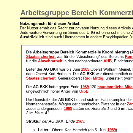
Arbeitsgruppe Bereich Kommerzi
Nutzungsrecht für diesen Artikel:
Der Nutzer erhält das Recht zur
privaten Nutzung
dieses Artikels
Jede weitere Verwertung im Sinne des UHG ist ohne schriftlich
Ausdrücklich
sind auch Übernahmen in andere Enzyklopädien (z
Die
Arbeitsgruppe Bereich Kommerzielle Koordinierung
(
Staatssicherheit
war für die "Absicherung" des Bereichs
Kom
für die
Abwehrarbeit
in den nachgeordneten
AHB
, Einrichtu
Leiter der
AG BKK
war bis Juni
1989
Oberst Wolfram Meinel, 
dann Oberst Karl Herbrich. Die
AG BKK
war dienstrechtlich 
Staatssicherheit
, Generaloberst
Rudi Mittig
, unterstellt (vor
Die
AG BKK
hatte gegen Ende
1989
120
hauptamtliche Mita
ungewöhnlich hoher Anteil von
OibE
.
Der Dienstsitz der
AG BKK
befand sich im Hauptkomplex de
Normannenstraße. Wegen der chronischen Platznot in der
Zen
auseinandergerissen:
1989
saßen die
Referate 1
und
3
im
Hau
2
im
Haus 41
.
Struktur
der AG BKK, Ende
1989
:
Leiter
- Oberst Karl Herbrich (ab 5. Juni
1989
)