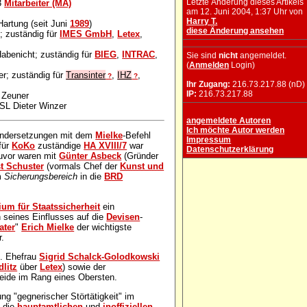
Letzte Änderung dieses Artikels
 3
Mitarbeiter (MA)
am 12. Juni 2004, 1:37 Uhr von
Harry T.
Hartung (seit Juni
1989
)
diese Änderung ansehen
l; zuständig für
IMES GmbH
,
Letex
,
abenicht; zuständig für
BIEG
,
INTRAC
,
Sie sind
nicht
angemeldet.
(
Anmelden
Login)
er; zuständig für
Transinter
,
IHZ
,
?
?
Ihr Zugang:
216.73.217.88 (nD)
IP:
216.73.217.88
 Zeuner
OSL Dieter Winzer
angemeldete Autoren
Ich möchte Autor werden
nandersetzungen mit dem
Mielke
-Befehl
Impressum
für
KoKo
zuständige
HA XVIII/7
war
Datenschutzerklärung
zuvor waren mit
Günter Asbeck
(Gründer
t Schuster
(vormals Chef der
Kunst und
em
Sicherungsbereich
in die
BRD
ium für Staatssicherheit
ein
 seines Einflusses auf die
Devisen
-
ater
"
Erich Mielke
der wichtigste
r.
. Ehefrau
Sigrid Schalck-Golodkowski
litz
über
Letex
) sowie der
beide im Rang eines Obersten.
ng "gegnerischer Störtätigkeit" im
n die
hauptamtlichen
und
inoffiziellen