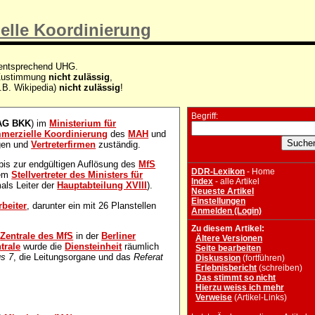
elle Koordinierung
 entsprechend UHG.
e Zustimmung
nicht zulässig
,
.B. Wikipedia)
nicht zulässig
!
Begriff:
AG BKK
) im
Ministerium für
merzielle Koordinierung
des
MAH
und
ngen und
Vertreterfirmen
zuständig.
bis zur endgültigen Auflösung des
MfS
DDR-Lexikon
- Home
dem
Stellvertreter des Ministers für
Index
- alle Artikel
mals Leiter der
Hauptabteilung XVIII
).
Neueste Artikel
Einstellungen
rbeiter
, darunter ein mit 26 Planstellen
Anmelden (Login)
Zu diesem Artikel:
r
Zentrale des MfS
in der
Berliner
Ältere Versionen
trale
wurde die
Diensteinheit
räumlich
Seite bearbeiten
s 7
, die Leitungsorgane und das
Referat
Diskussion
(fortführen)
Erlebnisbericht
(schreiben)
Das stimmt so nicht
Hierzu weiss ich mehr
Verweise
(Artikel-Links)