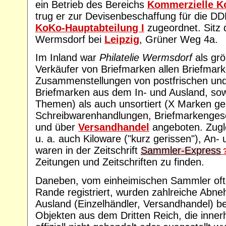
ein Betrieb des Bereichs
Kommerzielle K
trug er zur Devisenbeschaffung für die DD
KoKo-Hauptabteilung I
zugeordnet. Sitz 
Wermsdorf bei
Leipzig
, Grüner Weg 4a.
Im Inland war
Philatelie Wermsdorf
als grö
Verkäufer von Briefmarken allen Briefmark
Zusammenstellungen von postfrischen un
Briefmarken aus dem In- und Ausland, sowo
Themen) als auch unsortiert (X Marken ge
Schreibwarenhandlungen, Briefmarkenges
und über
Versandhandel
angeboten. Zugl
u. a. auch Kiloware ("kurz gerissen"), An
waren in der Zeitschrift
Sammler-Express
Zeitungen und Zeitschriften zu finden.
Daneben, vom einheimischen Sammler oft
Rande registriert, wurden zahlreiche Abne
Ausland (Einzelhändler, Versandhandel) bel
Objekten aus dem Dritten Reich, die inne