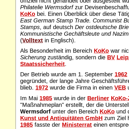
offiziell nicht gehandelt oder ausgestellt w
Philatelie Wermsdorf
zur Devisenbeschaff
KoKo
bei. Einen Überblick über diese Täti
East German Stamp Trade. Communist B
Stamps
, auf deutsch
Der ostdeutsche Bri
Kommunistische Gechäftsleute und Nazim
(
Volltext
in Englisch).
Als Besonderheit im Bereich
KoKo
war nic
Sicherung
zuständig, sondern die
BV
Leip
Staatssicherheit
.
Der Betrieb wurde am 1. September
1962
gegründet, der lange Jahre Geschäftsführ
blieb.
1972
wurde die Firma in einen
VEB
u
Im Mai
1985
wurde in der
Berliner
KoKo-
"Maßnahmeplan" erstellt, der die Unterste
Wermsdorf
unter den Bereich
KoKo
und d
Kunst und Antiquitäten GmbH
zum Ziel 
1985
fasste der
Ministerrat
einen entspre