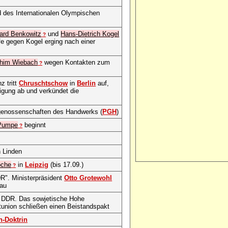
d des Internationalen Olympischen
ard Benkowitz
und
Hans-Dietrich Kogel
?
fe gegen Kogel erging nach einer
him Wiebach
wegen Kontakten zum
?
z tritt
Chruschtschow
in
Berlin
auf,
nigung ab und verkündet die
genossenschaften des Handwerks (
PGH
)
Pumpe
beginnt
?
 Linden
oche
in
Leipzig
(bis 17.09.)
?
R". Ministerpräsident
Otto Grotewohl
kau
 DDR. Das sowjetische Hohe
union schließen einen Beistandspakt
n-Doktrin