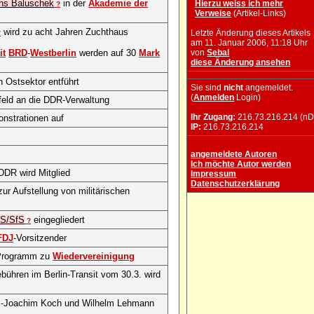
ns Baluschek
in der
Akademie der
Hierzu weiss ich mehr
?
Verweise
(Artikel-Links)
wird zu acht Jahren Zuchthaus
Letzte Änderung dieses Artikels
?
am 11. Januar 2006, 11:18 Uhr
it
BRD
-
Westberlin
werden auf 30
Mark
von
Sebal
diese Änderung ansehen
n Ostsektor entführt
Sie sind
nicht
angemeldet.
(
Anmelden
Login)
feld an die DDR-Verwaltung
Ihr Zugang:
216.73.216.214 (nD
onstrationen auf
IP:
216.73.216.214
angemeldete Autoren
Ich möchte Autor werden
 DDR wird Mitglied
Impressum
Datenschutzerklärung
ur Aufstellung von militärischen
S/SfS
eingegliedert
?
FDJ
-Vorsitzender
-Programm zu
Wiedervereinigung
ühren im Berlin-Transit vom 30.3. wird
-Joachim Koch und Wilhelm Lehmann