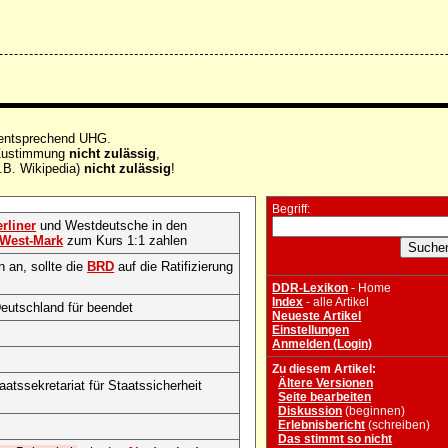
 entsprechend UHG.
e Zustimmung
nicht zulässig
,
.B. Wikipedia)
nicht zulässig
!
Begriff:
rliner
und Westdeutsche in den
West-Mark
zum Kurs 1:1 zahlen
 an, sollte die
BRD
auf die Ratifizierung
DDR-Lexikon
- Home
Index
- alle Artikel
Deutschland für beendet
Neueste Artikel
Einstellungen
Anmelden (Login)
Zu diesem Artikel:
Ältere Versionen
atssekretariat für Staatssicherheit
Seite bearbeiten
Diskussion
(beginnen)
Erlebnisbericht
(schreiben)
Das stimmt so nicht