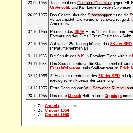
23.09.1955
Todesurteil des
Obersten Gerichts
gegen Elli B
?
Grotewohl
, und Karl Laurenz wegen Spionage
26.09.1955
Das Gesetz über das
Staatswappen
und die
S
?
verabschiedet: Die Fahne ist schwarz-rot-gold
Ährenkranz
07.10.1955
Premiere des
DEFA
-Films "Ernst Thälmann - Fü
Fortsetzung des Films "Ernst Thälmann - Sohn 
27.10.1955
Auf seiner 25. Tagung kündigt das
ZK der SED
Privatunternehmen an
01.11.1955
Die Schule des
MfS
in Potsdam-Eiche wird zur
24.11.1955
Das Staatssekretariat für Staatssicherheit wird 
Ernst Wollweber
, sein Stellvertreter ist
Erich 
02.12.1955
2. Hochschulkonferenz des
ZK der SED
in Leip
ideologischen Niveaus der Erziehung
13.12.1955
Erste Sendung von
Willi Schwabes Rumpelkam
23.12.1955
Das erste
Mosaik
-Heft mit den
Digedags
ersch
Zur
Chronik
-Übersicht
Zur
Chronik 1954
Zur
Chronik 1956