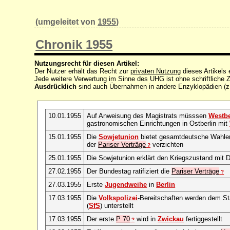
(umgeleitet von
1955
)
Chronik 1955
Nutzungsrecht für diesen Artikel:
Der Nutzer erhält das Recht zur
privaten Nutzung
dieses Artikels
Jede weitere Verwertung im Sinne des UHG ist ohne schriftlich
Ausdrücklich
sind auch Übernahmen in andere Enzyklopädien (z
10.01.1955
Auf Anweisung des Magistrats müsssen
Westbe
gastronomischen Einrichtungen in Ostberlin mit
15.01.1955
Die
Sowjetunion
bietet gesamtdeutsche Wahlen
der
Pariser Verträge
verzichten
?
25.01.1955
Die Sowjetunion erklärt den Kriegszustand mit 
27.02.1955
Der Bundestag ratifiziert die
Pariser Verträge
?
27.03.1955
Erste
Jugendweihe
in
Berlin
17.03.1955
Die
Volkspolizei
-Bereitschaften werden dem Sta
(
SfS
) unterstellt
17.03.1955
Der erste
P 70
wird in
Zwickau
fertiggestellt
?