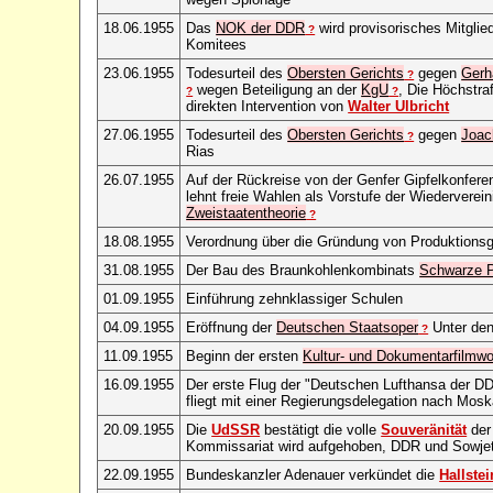
18.06.1955
Das
NOK der DDR
wird provisorisches Mitglie
?
Komitees
23.06.1955
Todesurteil des
Obersten Gerichts
gegen
Gerh
?
wegen Beteiligung an der
KgU
, Die Höchstra
?
?
direkten Intervention von
Walter Ulbricht
27.06.1955
Todesurteil des
Obersten Gerichts
gegen
Joac
?
Rias
26.07.1955
Auf der Rückreise von der Genfer Gipfelkonferen
lehnt freie Wahlen als Vorstufe der Wiederverei
Zweistaatentheorie
?
18.08.1955
Verordnung über die Gründung von Produktions
31.08.1955
Der Bau des Braunkohlenkombinats
Schwarze 
01.09.1955
Einführung zehnklassiger Schulen
04.09.1955
Eröffnung der
Deutschen Staatsoper
Unter den
?
11.09.1955
Beginn der ersten
Kultur- und Dokumentarfilmw
16.09.1955
Der erste Flug der "Deutschen Lufthansa der DD
fliegt mit einer Regierungsdelegation nach Mos
20.09.1955
Die
UdSSR
bestätigt die volle
Souveränität
der
Kommissariat wird aufgehoben, DDR und Sowjet
22.09.1955
Bundeskanzler Adenauer verkündet die
Hallstei