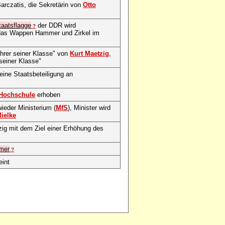
arczatis, die Sekretärin von
Otto
taatsflagge
der DDR wird
?
, das Wappen Hammer und Zirkel im
hrer seiner Klasse" von
Kurt Maetzig
,
seiner Klasse"
eine Staatsbeteiligung an
Hochschule
erhoben
wieder Ministerium (
MfS
), Minister wird
Mielke
zig mit dem Ziel einer Erhöhung des
mer
?
eint