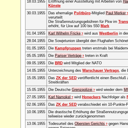
18.03.1955
Eröffnung einer Ausstellung mit Arbeiten von
Ha
Künste
30.03.1955
Das ehemalige
Politbüro
-Mitglied
Paul Merker
verurteilt
Die Straßennutzungsgebühren für Pkw im
Trans
erhöht, für Lkw auf 100 bis 550
Mark
01.04.1955
Karl Wilhelm Fricke
wird aus
Westberlin
in de
?
28.04.1955
Die Sowjetunion übergibt den Flughafen Schöne
01.05.1955
Die
Kampfgruppen
treten erstmals bei Maidem
05.05.1955
Die
Pariser Verträge
treten in Kraft
?
09.05.1955
Die
BRD
wird Mitglied der NATO
14.05.1955
Unterzeichnung des
Warschauer Vertrags
, die
15.05.1955
Das
ZK der SED
veröffentlicht einen Beschluß z
Streitkräften
15.05.1955
Die Deutsche
Grenzpolizei
wird wieder dem
Mf
?
27.05.1955
Karl Namokel
wird
Honeckers
Nachfolger als
?
02.06.1955
Das
ZK der SED
verabschiedet ein 10-Punkte
10.06.1955
Die drastische Erhöhung der Straßennutzungsgeb
teilweise wieder zurückgenommen
13.06.1955
Todesurteil des
Obersten Gerichts
gegen Hans
?
wegen Spionage