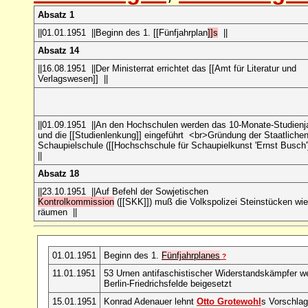
Absatz 1
||01.01.1951 ||Beginn des 1. [[Fünfjahrplan
]]s
||
Absatz 14
||16.08.1951 ||Der Ministerrat errichtet das [[Amt für Literatur und
Verlagswesen]] ||
||01.09.1951 ||An den Hochschulen werden das 10-Monate-Studienj
und die [[Studienlenkung]] eingeführt <br>Gründung der Staatliche
Schaupielschule ([[Hochschschule für Schaupielkunst 'Ernst Busch'
||
Absatz 18
||23.10.1951 ||Auf Befehl der Sowjetischen
Kontrolkommission
([[SKK]]) muß die Volkspolizei Steinstücken wie
räumen ||
01.01.1951
Beginn des 1.
Fünfjahrplanes
?
11.01.1951
53 Urnen antifaschistischer Widerstandskämpfer we
Berlin-Friedrichsfelde beigesetzt
15.01.1951
Konrad Adenauer lehnt
Otto Grotewohl
s Vorschla