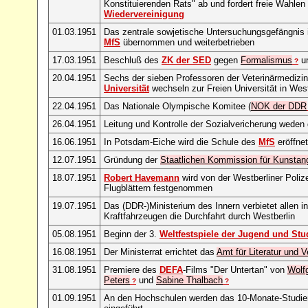
Konstituierenden Rats" ab und fordert freie Wahlen 
Wiedervereinigung
01.03.1951
Das zentrale sowjetische Untersuchungsgefängnis
MfS
übernommen und weiterbetrieben
17.03.1951
Beschluß des
ZK der SED
gegen
Formalismus
u
?
20.04.1951
Sechs der sieben Professoren der Veterinärmedizin
Universität
wechseln zur Freien Universität in West
22.04.1951
Das Nationale Olympische Komitee (
NOK der DDR
26.04.1951
Leitung und Kontrolle der Sozialvericherung wede
16.06.1951
In Potsdam-Eiche wird die Schule des
MfS
eröffnet
12.07.1951
Gründung der
Staatlichen Kommission für Kunstan
18.07.1951
Robert Havemann
wird von der Westberliner Poliz
Flugblättern festgenommen
19.07.1951
Das (DDR-)Ministerium des Innern verbietet allen 
Kraftfahrzeugen die Durchfahrt durch Westberlin
05.08.1951
Beginn der 3.
Weltfestspiele der Jugend und Stu
16.08.1951
Der Ministerrat errichtet das
Amt für Literatur und 
31.08.1951
Premiere des
DEFA
-Films "Der Untertan" von
Wolf
Peters
und
Sabine Thalbach
?
?
01.09.1951
An den Hochschulen werden das 10-Monate-Studie