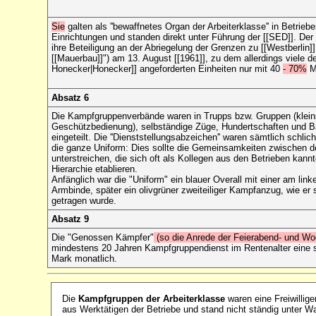
Sie
galten als ''bewaffnetes Organ der Arbeiterklasse'' in Betrieb
Einrichtungen und standen direkt unter
Führung der [[SED]]. Der 
ihre Beteiligung an der Abriegelung der Grenzen zu [[Westberlin
[[Mauerbau]]") am 13. August [[1961]], zu dem allerdings viele d
Honecker|Honecker]] angeforderten Einheiten nur mit 40
- 70%
M
Absatz 6
Die Kampfgruppenverbände waren in Trupps bzw. Gruppen (kleins
Geschützbedienung), selbständige Züge, Hundertschaften und Bat
eingeteilt. Die ''Dienststellungsabzeichen'' waren sämtlich schlicht
die ganze Uniform: Dies sollte die Gemeinsamkeiten zwischen d
unterstreichen, die sich oft als Kollegen aus den Betrieben kannt
Hierarchie etablieren.
Anfänglich war die "Uniform" ein blauer Overall mit einer am lin
Armbinde, später ein olivgrüner zweiteiliger Kampfanzug, wie er 
getragen wurde.
Absatz 9
Die "Genossen Kämpfer"
(so die Anrede der Feierabend- und Wo
mindestens 20 Jahren Kampfgruppendienst im Rentenalter eine s
Mark monatlich.
Die
Kampfgruppen der Arbeiterklasse
waren eine Freiwillige
aus Werktätigen der Betriebe und stand nicht ständig unter Waf