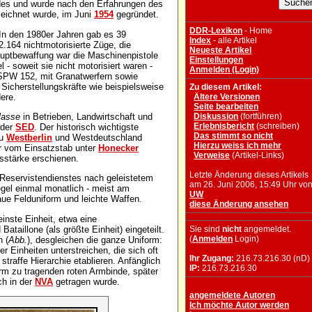
des und wurde nach den Erfahrungen des
ezeichnet wurde, im Juni
1954
gegründet.
DDR-Lexikon
- Home
In den 1980er Jahren gab es 39
Index
- alle Artikel
2.164 nichtmotorisierte Züge, die
Neueste Artikel
uptbewaffung war die Maschinenpistole
Einstellungen
- soweit sie nicht motorisiert waren -
Anmelden (Login)
 SPW 152, mit Granatwerfern sowie
Sicherstellungskräfte wie beispielsweise
Zu diesem Artikel:
dere.
Ältere Versionen
Seite bearbeiten
lasse
in Betrieben, Landwirtschaft und
Diskussion
(fortführen)
Erlebnisbericht
(schreiben)
 der
SED
. Der historisch wichtigste
Das stimmt so nicht
zu
Westberlin
und Westdeutschland
Hierzu weiss ich mehr
er vom Einsatzstab unter
Honecker
Verweise
(Artikel-Links)
sstärke erschienen.
Letzte Änderung dieses Artikels
eservistendienstes nach geleistetem
am 26. Juni 2006, 15:49 Uhr vo
egel einmal monatlich - meist am
UW
aue Felduniform und leichte Waffen.
diese Änderung ansehen
nste Einheit, etwa eine
taillone (als größte Einheit) eingeteilt.
Sie sind
nicht
angemeldet.
(
Anmelden
Login)
n (
Abb.
), desgleichen die ganze Uniform:
 Einheiten unterstreichen, die sich oft
Ihr Zugang:
216.73.216.30 (nD)
straffe Hierarchie etablieren. Anfänglich
IP:
216.73.216.30
arm zu tragenden roten Armbinde, später
ch in der
NVA
getragen wurde.
angemeldete Autoren
Ich möchte Autor werden