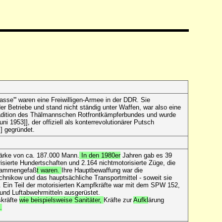
lasse''' waren eine Freiwilligen-Armee in der DDR. Sie
r Betriebe und stand nicht ständig unter Waffen, war also eine
Tradition des Thälmannschen Rotfrontkämpferbundes und wurde
i 1953]], der offiziell als konterrevolutionärer Putsch
] gegründet.
ärke von ca. 187.000 Mann.
In den 1980er
Jahren gab es 39
risierte Hundertschaften und 2.164 nichtmotorisierte Züge, die
usammengefaß
t waren.
Ihre Hauptbewaffung war die
hnikow und das hauptsächliche Transportmittel - soweit sie
. Ein Teil der motorisierten Kampfkräfte war mit dem SPW 152,
und Luftabwehrmitteln ausgerüstet.
skräfte
wie beispielsweise Sanitäter,
Kräfte zur
Aufkl
ärung
.