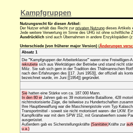
Kampfgruppen
Nutzungsrecht für diesen Artikel:
Der Nutzer erhält das Recht zur
privaten Nutzung
dieses Artikels
Jede weitere Verwertung im Sinne des UHG ist ohne schriftlich
Ausdrücklich
sind auch Übernahmen in andere Enzyklopädien (z
Unterschiede (von früherer major Version)
(
Änderungen versc
Absatz 1
Die '''Kampfgruppen der Arbeiterklasse''' waren eine Freiwilligen
rekrutiete
sich aus Werktätigen der Betriebe und stand nicht stän
Miliz. Sie sah sich gern in der Tradition des Thälmannschen Ro
nach den Erfahrungen des [[17. Juni 1953]], der offiziell als kont
bezeichnet wurde, im Juni [[1954]] gegründet.
Sie
hatten eine Stärke von ca. 187.000 Mann.
In den 80 er
Jahren gab es 39 motorisierte Bataillone, 428 motor
nichtmotorisierte Züge, die teilweise zu Hundertschaften zusa
Ihre Hauptbewaffung war die Maschinenpistole vom Typ Kalasch
Transportmittel - soweit sie nicht motorisiert waren
- der LKW. Ein
Kampfkräfte war mit dem SPW 152, mit Granatwerfern sowie Pan
ausgerüstet.
Außerdem gab es Sicherstellungskräfte
(Sanitäter,
Kräfte zur
auf
u.a.)