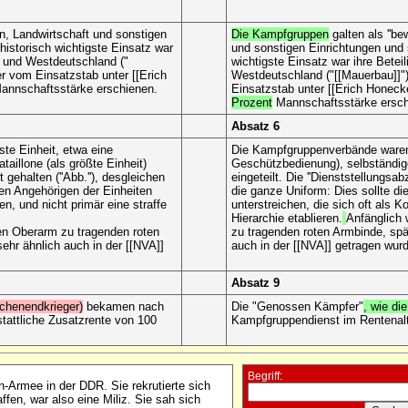
en, Landwirtschaft und sonstigen
Die Kampfgruppen
galten als ''be
historisch wichtigste Einsatz war
und sonstigen Einrichtungen und 
]] und Westdeutschland ("
wichtigste Einsatz war ihre Betei
er vom Einsatzstab unter [[Erich
Westdeutschland ("[[Mauerbau]]")
annschaftsstärke erschienen.
Einsatzstab unter [[Erich Honeck
Prozent
Mannschaftsstärke ersch
Absatz 6
te Einheit, etwa eine
Die Kampfgruppenverbände waren 
aillone (als größte Einheit)
Geschützbedienung), selbständige
 gehalten (''Abb.''), desgleichen
eingeteilt. Die ''Dienststellungsab
en Angehörigen der Einheiten
die ganze Uniform: Dies sollte 
en, und nicht primär eine straffe
unterstreichen, die sich oft als K
Hierarchie etablieren.
Anfänglich 
ken Oberarm zu tragenden roten
zu tragenden roten Armbinde, spät
sehr ähnlich auch in der [[NVA]]
auch in der [[NVA]] getragen wur
Absatz 9
chenendkrieger)
bekamen nach
Die "Genossen Kämpfer"
, wie die
tattliche Zusatzrente von 100
Kampfgruppendienst im Rentenalte
Begriff:
n-Armee in der DDR. Sie rekrutierte sich
fen, war also eine Miliz. Sie sah sich