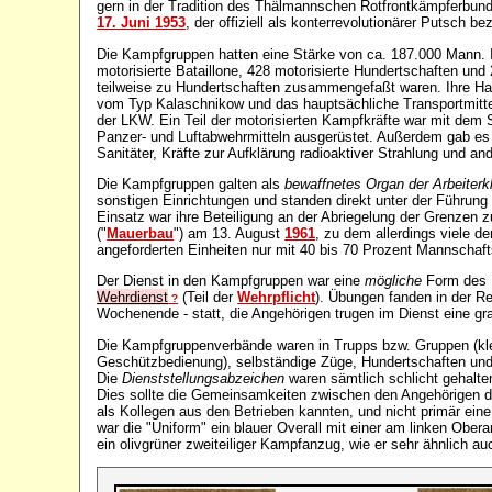
gern in der Tradition des Thälmannschen Rotfrontkämpferbun
17. Juni 1953
, der offiziell als konterrevolutionärer Putsch b
Die Kampfgruppen hatten eine Stärke von ca. 187.000 Mann. 
motorisierte Bataillone, 428 motorisierte Hundertschaften und 
teilweise zu Hundertschaften zusammengefaßt waren. Ihre Ha
vom Typ Kalaschnikow und das hauptsächliche Transportmittel 
der LKW. Ein Teil der motorisierten Kampfkräfte war mit dem
Panzer- und Luftabwehrmitteln ausgerüstet. Außerdem gab es 
Sanitäter, Kräfte zur Aufklärung radioaktiver Strahlung und an
Die Kampfgruppen galten als
bewaffnetes Organ der Arbeiterk
sonstigen Einrichtungen und standen direkt unter der Führung
Einsatz war ihre Beteiligung an der Abriegelung der Grenzen 
("
Mauerbau
") am 13. August
1961
, zu dem allerdings viele d
angeforderten Einheiten nur mit 40 bis 70 Prozent Mannschaft
Der Dienst in den Kampfgruppen war eine
mögliche
Form des R
Wehrdienst
(Teil der
Wehrpflicht
). Übungen fanden in der R
?
Wochenende - statt, die Angehörigen trugen im Dienst eine gr
Die Kampfgruppenverbände waren in Trupps bzw. Gruppen (klei
Geschützbedienung), selbständige Züge, Hundertschaften und Ba
Die
Dienststellungsabzeichen
waren sämtlich schlicht gehalte
Dies sollte die Gemeinsamkeiten zwischen den Angehörigen der
als Kollegen aus den Betrieben kannten, und nicht primär eine 
war die "Uniform" ein blauer Overall mit einer am linken Ober
ein olivgrüner zweiteiliger Kampfanzug, wie er sehr ähnlich au