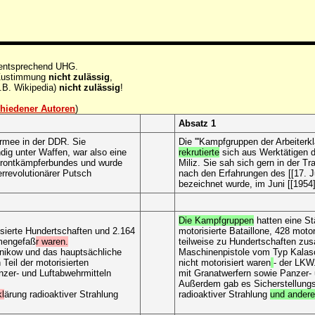
 entsprechend UHG.
e Zustimmung
nicht zulässig
,
.B. Wikipedia)
nicht zulässig
!
hiedener Autoren
)
Absatz 1
-Armee in der DDR. Sie
Die '''Kampfgruppen der Arbeiterk
dig unter Waffen, war also eine
rekrutierte
sich aus Werktätigen de
tfrontkämpferbundes und wurde
Miliz. Sie sah sich gern in der 
errevolutionärer Putsch
nach den Erfahrungen des [[17. Jun
bezeichnet wurde, im Juni [[1954]
Die Kampfgruppen
hatten eine St
isierte Hundertschaften und 2.164
motorisierte Bataillone, 428 moto
mmengefaß
r waren.
teilweise zu Hundertschaften z
nikow und das hauptsächliche
Maschinenpistole vom Typ Kalasc
 Teil der motorisierten
nicht motorisiert waren
- der LKW
zer- und Luftabwehrmitteln
mit Granatwerfern sowie Panzer- 
Außerdem gab es Sicherstellung
kl
ärung radioaktiver Strahlung
radioaktiver Strahlung
und andere