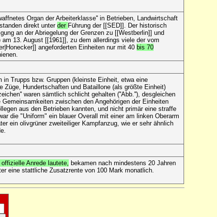
waffnetes Organ der Arbeiterklasse'' in Betrieben, Landwirtschaft
standen direkt unter
der
Führung der [[SED]]. Der historisch
ligung an der Abriegelung der Grenzen zu [[Westberlin]] und
 am 13. August [[1961]], zu dem allerdings viele der vom
er|Honecker]] angeforderten Einheiten nur mit 40
bis 70
ienen.
in Trupps bzw. Gruppen (kleinste Einheit, etwa eine
 Züge, Hundertschaften und Bataillone (als größte Einheit)
zeichen'' waren sämtlich schlicht gehalten (''Abb.''), desgleichen
die Gemeinsamkeiten zwischen den Angehörigen der Einheiten
ollegen aus den Betrieben kannten, und nicht primär eine straffe
war die "Uniform" ein blauer Overall mit einer am linken Oberarm
er ein olivgrüner zweiteiliger Kampfanzug, wie er sehr ähnlich
de.
 offizielle Anrede lautete,
bekamen nach mindestens 20 Jahren
r eine stattliche Zusatzrente von 100 Mark monatlich.