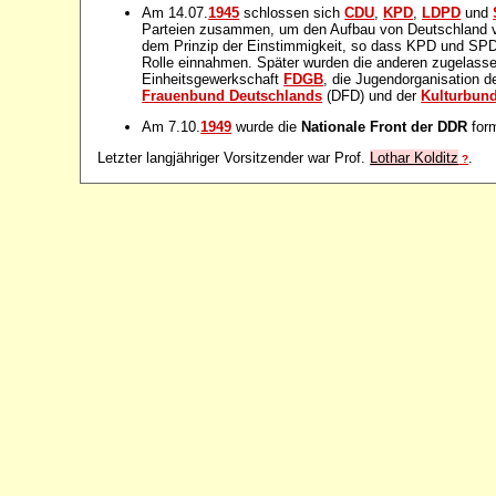
Am 14.07.
1945
schlossen sich
CDU
,
KPD
,
LDPD
und
Parteien zusammen, um den Aufbau von Deutschland vo
dem Prinzip der Einstimmigkeit, so dass KPD und SPD
Rolle einnahmen. Später wurden die anderen zugelas
Einheitsgewerkschaft
FDGB
, die Jugendorganisation 
Frauenbund Deutschlands
(DFD) und der
Kulturbun
Am 7.10.
1949
wurde die
Nationale Front der DDR
form
Letzter langjähriger Vorsitzender war Prof.
Lothar Kolditz
.
?