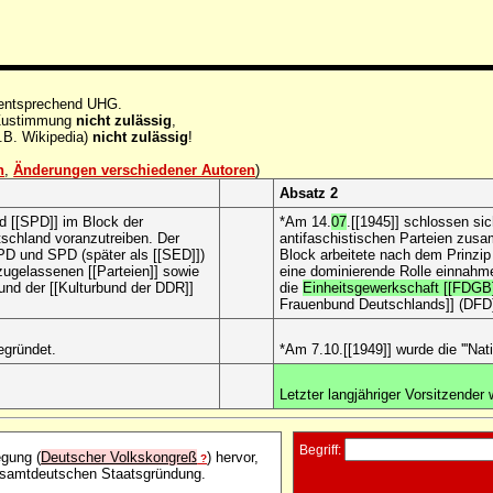
 entsprechend UHG.
e Zustimmung
nicht zulässig
,
.B. Wikipedia)
nicht zulässig
!
n
,
Änderungen verschiedener Autoren
)
Absatz 2
nd [[SPD]] im Block der
*Am 14.
07
.[[1945]] schlossen si
schland voranzutreiben. Der
antifaschistischen Parteien zus
PD und SPD (später als [[SED]])
Block arbeitete nach dem Prinzip
ugelassenen [[Parteien]] sowie
eine dominierende Rolle einnahme
und der [[Kulturbund der DDR]]
die
Einheitsgewerkschaft [[FDGB
Frauenbund Deutschlands]] (DFD
 gegründet.
*Am 7.10.[[1949]] wurde die '''Na
Letzter langjähriger Vorsitzender w
Begriff:
gung (
Deutscher Volkskongreß
) hervor,
?
gesamtdeutschen Staatsgründung.