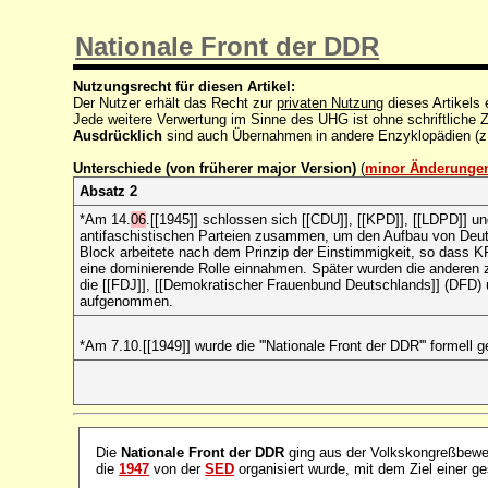
Nationale Front der DDR
Nutzungsrecht für diesen Artikel:
Der Nutzer erhält das Recht zur
privaten Nutzung
dieses Artikels
Jede weitere Verwertung im Sinne des UHG ist ohne schriftlich
Ausdrücklich
sind auch Übernahmen in andere Enzyklopädien (z
Unterschiede (von früherer major Version)
(
minor Änderunge
Absatz 2
*Am 14.
06
.[[1945]] schlossen sich [[CDU]], [[KPD]], [[LDPD]] u
antifaschistischen Parteien zusammen, um den Aufbau von Deut
Block arbeitete nach dem Prinzip der Einstimmigkeit, so dass K
eine dominierende Rolle einnahmen. Später wurden die anderen z
die
[[FDJ]], [[Demokratischer Frauenbund Deutschlands]] (DFD) 
aufgenommen.
*Am 7.10.[[1949]] wurde die '''Nationale Front der DDR''' formell
Die
Nationale Front der DDR
ging aus der Volkskongreßbewe
die
1947
von der
SED
organisiert wurde, mit dem Ziel einer 