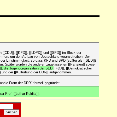
ch [[CDU]], [[KPD]], [[LDPD]] und [[SPD]] im Block der
ammen, um den Aufbau von Deutschland voranzutreiben. Der
 der Einstimmigkeit, so dass KPD und SPD (später als [[SED]])
n. Später wurden die anderen zugelassenen [[Parteien]] sowie
]], die Jugendorganisation der SED
[[FDJ]], [[Demokratischer
) und der [[Kulturbund der DDR]] aufgenommen.
tionale Front der DDR''' formell gegründet.
ar Prof. [[Lothar Kolditz]].