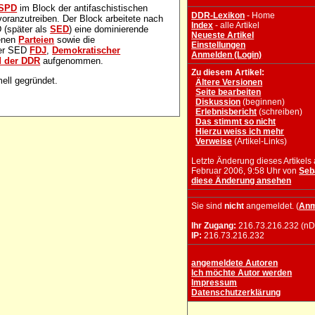
SPD
im Block der antifaschistischen
DDR-Lexikon
- Home
ranzutreiben. Der Block arbeitete nach
Index
- alle Artikel
 (später als
SED
) eine dominierende
Neueste Artikel
senen
Parteien
sowie die
Einstellungen
der SED
FDJ
,
Demokratischer
Anmelden (Login)
d der DDR
aufgenommen.
Zu diesem Artikel:
ell gegründet.
Ältere Versionen
Seite bearbeiten
Diskussion
(beginnen)
Erlebnisbericht
(schreiben)
Das stimmt so nicht
Hierzu weiss ich mehr
Verweise
(Artikel-Links)
Letzte Änderung dieses Artikels
Februar 2006, 9:58 Uhr von
Seb
diese Änderung ansehen
Sie sind
nicht
angemeldet. (
Anm
Ihr Zugang:
216.73.216.232 (nD
IP:
216.73.216.232
angemeldete Autoren
Ich möchte Autor werden
Impressum
Datenschutzerklärung