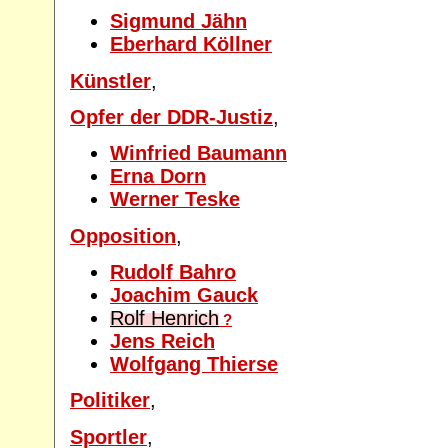
Sigmund Jähn
Eberhard Köllner
Künstler
,
Opfer der DDR-Justiz
,
Winfried Baumann
Erna Dorn
Werner Teske
Opposition
,
Rudolf Bahro
Joachim Gauck
Rolf Henrich
?
Jens Reich
Wolfgang Thierse
Politiker
,
Sportler
,