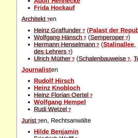
Adolf Hennecke
Frida Hockauf
Architekt
en
?
Heinz Graffunder
(
Palast der Repub
?
Wolfgang Hänsch
(
Semperoper
)
?
?
Hermann Henselmann
(
Stalinallee
,
?
des Lehrers
)
?
Ulrich Müther
(
Schalenbauweise
,
T
?
?
Journalist
en
Rudolf Hirsch
Heinz Knobloch
Heinz Florian Oertel
?
Wolfgang Hempel
Rudi Wetzel
?
Jurist
en, Rechtsanwälte
?
Hilde Benjamin