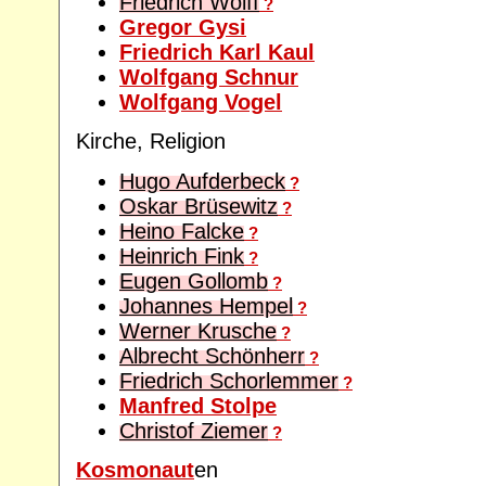
Friedrich Wolff
?
Gregor Gysi
Friedrich Karl Kaul
Wolfgang Schnur
Wolfgang Vogel
Kirche, Religion
Hugo Aufderbeck
?
Oskar Brüsewitz
?
Heino Falcke
?
Heinrich Fink
?
Eugen Gollomb
?
Johannes Hempel
?
Werner Krusche
?
Albrecht Schönherr
?
Friedrich Schorlemmer
?
Manfred Stolpe
Christof Ziemer
?
Kosmonaut
en