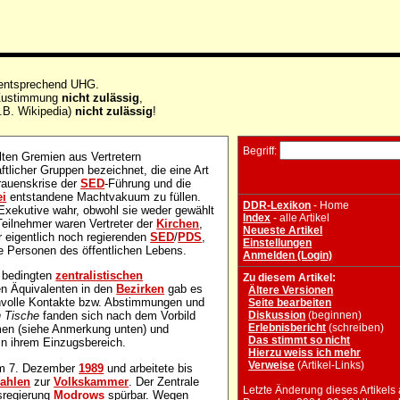
 entsprechend UHG.
e Zustimmung
nicht zulässig
,
.B. Wikipedia)
nicht zulässig
!
Begriff:
en Gremien aus Vertretern
tlicher Gruppen bezeichnet, die eine Art
trauenskrise der
SED
-Führung und die
ei
entstandene Machtvakuum zu füllen.
DDR-Lexikon
- Home
Exekutive wahr, obwohl sie weder gewählt
Index
- alle Artikel
eilnehmer waren Vertreter der
Kirchen
,
Neueste Artikel
r eigentlich noch regierenden
SED
/
PDS
,
Einstellungen
re Personen des öffentlichen Lebens.
Anmelden (Login)
h bedingten
zentralistischen
Zu diesem Artikel:
en Äquivalenten in den
Bezirken
gab es
Ältere Versionen
anvolle Kontakte bzw. Abstimmungen und
Seite bearbeiten
Diskussion
(beginnen)
 Tische
fanden sich nach dem Vorbild
Erlebnisbericht
(schreiben)
mmen (siehe Anmerkung unten) und
Das stimmt so nicht
in ihrem Einzugsbereich.
Hierzu weiss ich mehr
Verweise
(Artikel-Links)
am 7. Dezember
1989
und arbeitete bis
ahlen
zur
Volkskammer
. Der Zentrale
Letzte Änderung dieses Artikels
sregierung
Modrows
spürbar. Wegen