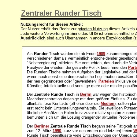
Zentraler Runder Tisch
Nutzungsrecht für diesen Artikel:
Der Nutzer erhält das Recht zur
privaten Nutzung
dieses Artikels
Jede weitere Verwertung im Sinne des UHG ist ohne schriftlich
Ausdrücklich
sind auch Übernahmen in andere Enzyklopädien (z
Als
Runder Tisch
wurden die ab Ende
1989
zusammengestellt
verschiedener, damals vermeintlich entscheidender gesellschaf
"Nebenregierung" bildeten. Sie versuchten, das durch die Ver
Paralyse der ehedem die gesamte Politik bestimmenden
Part
Die Runden Tische nahmen Aufgaben der Legislative und der 
waren noch sonst eine demokratische Legitimation besaßen. T
der neu gegründeten oder "gewendeten"
Parteien
inklusive de
Künstler, Intellektuelle und sonstige mehr oder minder populä
Der
Zentrale Runde Tisch
in
Berlin
war wegen der historisc
Machtkonzentration derjenige mit dem größten Einfluss. Zu d
allenfalls lose Kontakte (oft eher über die
Medien
), selten pl
erst recht kein Unterstellungsverhältnis. Die jeweiligen
Runden
ähnlicher Ansätze in Polen kurz zuvor relativ spontan zusa
bemühten sich um die Lösung drängender aktueller Probleme 
Der
Berliner
Zentrale Runde Tisch
begann seine Tätigkeit 
zum 12. März
1990
, kurz vor den ersten (und letzten) freien
W
Runde Tisch beeinflusste viele Entscheidungen der Übergang