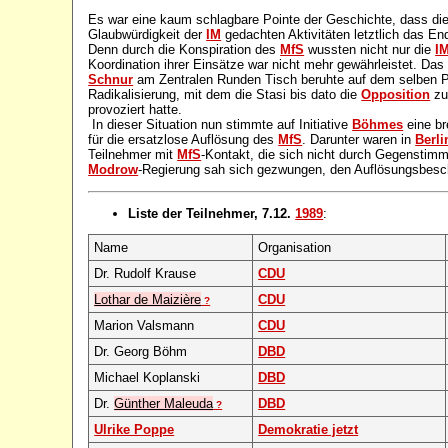
Es war eine kaum schlagbare Pointe der Geschichte, dass di
Glaubwürdigkeit der
IM
gedachten Aktivitäten letztlich das E
Denn durch die Konspiration des
MfS
wussten nicht nur die
I
Koordination ihrer Einsätze war nicht mehr gewährleistet. Das
Schnur
am Zentralen Runden Tisch beruhte auf dem selben Pr
Radikalisierung, mit dem die Stasi bis dato die
Opposition
zu
provoziert hatte.
In dieser Situation nun stimmte auf Initiative
Böhmes
eine br
für die ersatzlose Auflösung des
MfS
. Darunter waren in
Berli
Teilnehmer mit
MfS
-Kontakt, die sich nicht durch Gegenstim
Modrow
-Regierung sah sich gezwungen, den Auflösungsbesc
Liste der Teilnehmer, 7.12.
1989
:
Name
Organisation
Dr. Rudolf Krause
CDU
Lothar de Maizière
CDU
?
Marion Valsmann
CDU
Dr. Georg Böhm
DBD
Michael Koplanski
DBD
Dr.
Günther Maleuda
DBD
?
Ulrike Poppe
Demokratie jetzt