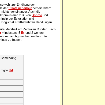
ese wohl zur Erhöhung der
nde der
Staatssicherheit
herbeiführten:
M
nichts voneinander. Auch die
 Improvisieren z.B. von
Böhme
und
inzip der Eskalation und
 möglichst strafbewehrten Handlungen
eite Mehrheit am Zentralen Runden Tisch
n
mindestens 5
IM
und 2 weitere
men verdächtig machen wollten. Die
hluss zu fassen.
Bemerkung
mglw.
IM