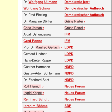
Dr.
Wolfgang Ullmann
Demokratie jetzt
Wolfgang Schnur
Demokratischer Aufbruch
Dr. Fred Ebeling
Demokratischer Aufbruch
Dr. Marianne Dörfler
Grüne Partei
?
Carlo Jordan
Grüne Partei
?
?
Aigali Dshunussow
IFM
Gerd Poppe
IFM
Prof.Dr.
Manfred Gerlach
LDPD
?
Gerhard Lindner
LDPD
Hans-Dieter Raspe
LDPD
Günther Hartmann
NDPD
Gustav-Adolf Schlomann
NDPD
Dr. Eberhard Stief
NDPD
Rolf Henrich
Neues Forum
?
Ingrid Köppe
Neues Forum
?
Reinhard Schult
Neues Forum
Ibrahim Böhme
SDP