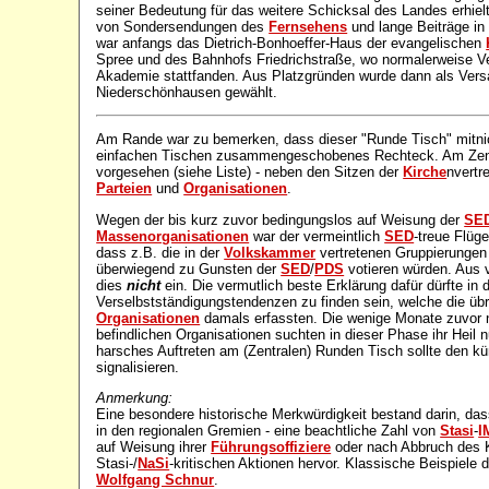
seiner Bedeutung für das weitere Schicksal des Landes erhiel
von Sondersendungen des
Fernsehens
und lange Beiträge in
war anfangs das Dietrich-Bonhoeffer-Haus der evangelischen
Spree und des Bahnhofs Friedrichstraße, wo normalerweise V
Akademie stattfanden. Aus Platzgründen wurde dann als Ver
Niederschönhausen gewählt.
Am Rande war zu bemerken, dass dieser "Runde Tisch" mitn
einfachen Tischen zusammengeschobenes Rechteck. Am Zent
vorgesehen (siehe Liste) - neben den Sitzen der
Kirche
nvertr
Parteien
und
Organisationen
.
Wegen der bis kurz zuvor bedingungslos auf Weisung der
SE
Massenorganisationen
war der vermeintlich
SED
-treue Flüge
dass z.B. die in der
Volkskammer
vertretenen Gruppierungen
überwiegend zu Gunsten der
SED
/
PDS
votieren würden. Aus 
dies
nicht
ein. Die vermutlich beste Erklärung dafür dürfte in 
Verselbstständigungstendenzen zu finden sein, welche die üb
Organisationen
damals erfassten. Die wenige Monate zuvor n
befindlichen Organisationen suchten in dieser Phase ihr Heil 
harsches Auftreten am (Zentralen) Runden Tisch sollte den k
signalisieren.
Anmerkung:
Eine besondere historische Merkwürdigkeit bestand darin, da
in den regionalen Gremien - eine beachtliche Zahl von
Stasi
-
I
auf Weisung ihrer
Führungsoffiziere
oder nach Abbruch des K
Stasi-/
NaSi
-kritischen Aktionen hervor. Klassische Beispiele 
Wolfgang Schnur
.