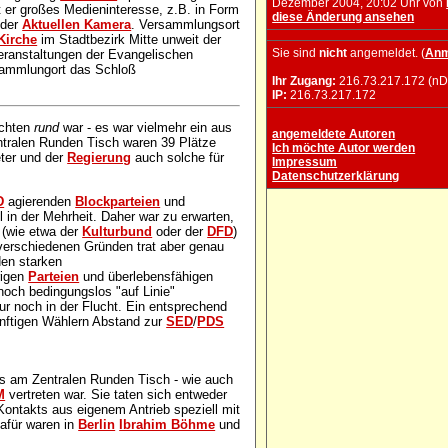
Dezember 2004, 20:02 Uhr von
t er großes Medieninteresse, z.B. in Form
diese Änderung ansehen
 der
Aktuellen Kamera
. Versammlungsort
Kirche
im Stadtbezirk Mitte unweit der
Sie sind
nicht
angemeldet. (
Anm
eranstaltungen der Evangelischen
sammlungort das Schloß
Ihr Zugang:
216.73.217.172 (nD
IP:
216.73.217.172
ichten
rund
war - es war vielmehr ein aus
angemeldete Autoren
ralen Runden Tisch waren 39 Plätze
Ich möchte Autor werden
eter und der
Regierung
auch solche für
Impressum
Datenschutzerklärung
D
agierenden
Blockparteien
und
l in der Mehrheit. Daher war zu erwarten,
 (wie etwa der
Kulturbund
oder der
DFD
)
verschiedenen Gründen trat aber genau
den starken
rigen
Parteien
und überlebensfähigen
och bedingungslos "auf Linie"
nur noch in der Flucht. Ein entsprechend
ünftigen Wählern Abstand zur
SED
/
PDS
ss am Zentralen Runden Tisch - wie auch
M
vertreten war. Sie taten sich entweder
ontakts aus eigenem Antrieb speziell mit
dafür waren in
Berlin
Ibrahim Böhme
und