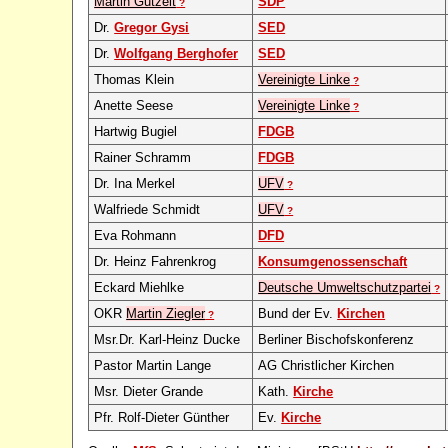
Martin Gutzeit
SDP
?
Dr.
Gregor Gysi
SED
Dr.
Wolfgang Berghofer
SED
Thomas Klein
Vereinigte Linke
?
Anette Seese
Vereinigte Linke
?
Hartwig Bugiel
FDGB
Rainer Schramm
FDGB
Dr. Ina Merkel
UFV
?
Walfriede Schmidt
UFV
?
Eva Rohmann
DFD
Dr. Heinz Fahrenkrog
Konsumgenossenschaft
Eckard Miehlke
Deutsche Umweltschutzpartei
?
OKR
Martin Ziegler
Bund der Ev.
Kirchen
?
Msr.Dr. Karl-Heinz Ducke
Berliner Bischofskonferenz
Pastor Martin Lange
AG Christlicher Kirchen
Msr. Dieter Grande
Kath.
Kirche
Pfr. Rolf-Dieter Günther
Ev.
Kirche