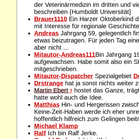
der Veterinärmedizin im dritten und vi
beschreiben {Humboldt Universität]
Brauer1110
Ein Harzer Oktoberkind 
mit Interesse für regionale Geschichte
Andreas
Jahrgang 59, gelegentlich fin
etwas beizutragen. Für jeden Tag eine 
aber nicht ...
Mitautor-Andreas111
Bin Jahrgang 1
aufgewachsen. Habe somit also ein 
mitgeschrieben.
Mitautor-Dispatcher
Spezialgebiet
D
Drstrange
hat ja sonst nichts weiter z
Martin Ebert
hostet das Ganze, träg
?
hatte wohl auch die Idee.
Matthias
Hin- und Hergerissen zwisc
Keine-Zeit-Haben werde ich eher unr
hoffentlich hilfreich zum Gelingen beit
Michael Klamp
Ralf
Ich bin Ralf Jerke.