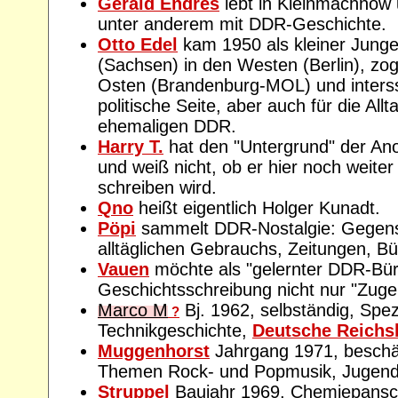
Gerald Endres
lebt in Kleinmachnow 
unter anderem mit DDR-Geschichte.
Otto Edel
kam 1950 als kleiner Jung
(Sachsen) in den Westen (Berlin), zo
Osten (Brandenburg-MOL) und interssie
politische Seite, aber auch für die Allt
ehemaligen DDR.
Harry T.
hat den "Untergrund" der Ano
und weiß nicht, ob er hier noch weit
schreiben wird.
Qno
heißt eigentlich Holger Kunadt.
Pöpi
sammelt DDR-Nostalgie: Gegen
alltäglichen Gebrauchs, Zeitungen, Bü
Vauen
möchte als "gelernter DDR-Bür
Geschichtsschreibung nicht nur "Zuge
Marco M
Bj. 1962, selbständig, Spez
?
Technikgeschichte,
Deutsche Reichs
Muggenhorst
Jahrgang 1971, beschäf
Themen Rock- und Popmusik, Jugendk
Struppel
Baujahr 1969, Chemiepansc