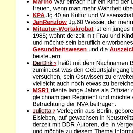
Marino
War einfach nur ein Kind der
freuen, wenn man mehr Wahrheit über
KPA
Jg.40 an Kultur und Wissenschaft 
JanRenzlow
Jg.60 Wessie, der mehr
Mitautor-Wortakrobat
ist ein junges
1985; wohnt derzeit mit Frau und Kin
und möchte sein beruflich erworbene
Gesundheitswesen
und die
Auszeic
beisteuern.
DerDirk
heißt mit dem Nachnamen Bau
?
zumindest was den Geburtsjahrgang bet
versuchen, sein Ostwissen zu erweite
vielleicht auch noch etwas zu bereiche
MSR1
diente lange Jahre als Offizier 
gleichnamigen Regiment und möchte e
Betrachtung der NVA beitragen.
Julietta
Verlegerin aus Berlin, gebore
?
Eisleben, auf gewachsen in Neustrelitz
derzeit mit DDR-Autoren, die in Verge
und möchte zu diesem Thema Informa