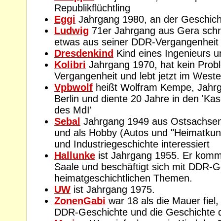
Republikflüchtling
Eggi
Jahrgang 1980, an der Geschicht
Ludwig
71er Jahrgang aus Gera schre
etwas aus seiner DDR-Vergangenheit e
Dresdenkind
Kind eines Ingenieurs un
Kolibri
Jahrgang 1970, hat kein Prob
Vergangenheit und lebt jetzt im West
Vpbwolf
heißt Wolfram Kempe, Jahrga
Berlin und diente 20 Jahre in den 'Kas
des MdI'
Sebal
Jahrgang 1949 aus Ostsachsen,
und als Hobby (Autos und "Heimatkun
und Industriegeschichte interessiert
Hallunke
ist Jahrgang 1955. Er kommt
Saale und beschäftigt sich mit DDR-G
heimatgeschichtlichen Themen.
UW
ist Jahrgang 1975.
ZonenGabi
war 18 als die Mauer fiel, 
DDR-Geschichte und die Geschichte 