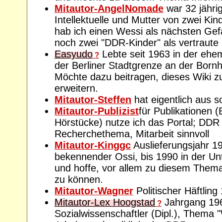
Mitautor-AngelNomade
war 32 jähri
Intellektuelle und Mutter von zwei Ki
hab ich einen Wessi als nächsten Gef
noch zwei "DDR-Kinder" als vertraute 
Easyudo
Lebte seit 1963 in der ehe
?
der Berliner Stadtgrenze an der Born
Möchte dazu beitragen, dieses Wiki z
erweitern.
Mitautor-Steffen
hat eigentlich aus s
Mitautor-Publizist
für Publikationen (
Hörstücke) nutze ich das Portal; DDR 
Recherchethema, Mitarbeit sinnvoll
Mitautor-Kinggc
Auslieferungsjahr 1
bekennender Ossi, bis 1990 in der Unt
und hoffe, vor allem zu diesem Thema
zu können.
Mitautor-Wagner
Politischer Häftling
Mitautor-Lex Hoogstad
Jahrgang 19
?
Sozialwissenschaftler (Dipl.), Thema 