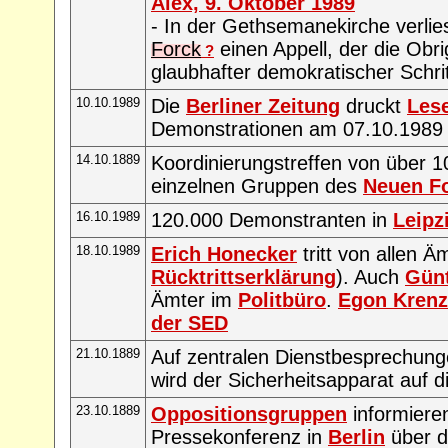
Alex, 9. Oktober 1989
- In der Gethsemanekirche verlie
Forck
einen Appell, der die Obrig
?
glaubhafter demokratischer Schrit
10.10.1989
Die
Berliner Zeitung
druckt
Lese
Demonstrationen am 07.10.1989
14.10.1889
Koordinierungstreffen von über 1
einzelnen Gruppen des
Neuen F
16.10.1989
120.000 Demonstranten in
Leipz
18.10.1989
Erich Honecker
tritt von allen Ä
Rücktrittserklärung
). Auch
Günt
Ämter im
Politbüro
.
Egon Krenz
der SED
21.10.1889
Auf zentralen Dienstbesprechun
wird der Sicherheitsapparat auf di
23.10.1889
Oppositionsgruppen
informieren
Pressekonferenz in
Berlin
über di