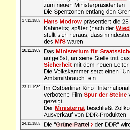
zum neuen Ministerpräsidenten
Die Sperrzonen entlang den Gre
17.11.1989
Hans Modrow
präsentiert die 28
Kabinetts; später (nach der
Wied
stellt sich heraus, dass mindeste
des
MfS
waren
18.11.1989
Das
Ministerium für Staatssich
aufgelöst, an seine Stelle tritt da
Sicherheit
mit dem neuen Leite
Die Volkskammer setzt einen "U
Amtsmißbrauch" ein
23.11.1989
Im Ostberliner Kino "International
verbotene Film
Spur der Steine
gezeigt
Der
Ministerrat
beschließt Zollko
Ausverkauf von DDR-Produkten
24.11.1989
Die "
Grüne Partei
der DDR" wir
?