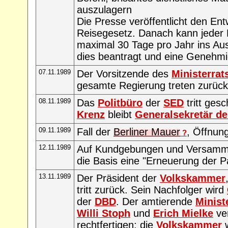
auszulagern
Die Presse veröffentlicht den Ent
Reisegesetz. Danach kann jeder 
maximal 30 Tage pro Jahr ins Aus
dies beantragt und eine Genehmi
07.11.1989
Der Vorsitzende des
Ministerrat
gesamte Regierung treten zurück
08.11.1989
Das
Politbüro
der
SED
tritt ges
Krenz
bleibt
Generalsekretär d
09.11.1989
Fall der
Berliner Mauer
, Öffnun
?
12.11.1989
Auf Kundgebungen und Versamm
die Basis eine "Erneuerung der P
13.11.1989
Der Präsident der
Volkskammer
tritt zurück. Sein Nachfolger wird
der
DBD
. Der amtierende
Minist
Willi Stoph
und
Erich Mielke
ve
rechtfertigen; die
Volkskammer
w