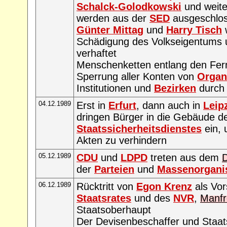
Schalck-Golodkowski
und weite
werden aus der
SED
ausgeschlo
Günter Mittag
und
Harry Tisch
Schädigung des Volkseigentums u
verhaftet
Menschenketten entlang den Fer
Sperrung aller Konten von
Organ
Institutionen und
Bezirken
durch
04.12.1989
Erst in
Erfurt
, dann auch in
Leip
dringen Bürger in die Gebäude d
Staatssicherheitsdienstes
ein, 
Akten zu verhindern
05.12.1989
CDU
und
LDPD
treten aus dem
D
der
Parteien
und
Massenorgani
06.12.1989
Rücktritt von
Egon Krenz
als Vor
Staatsrates
und des
NVR
,
Manfr
Staatsoberhaupt
Der Devisenbeschaffer und Staat