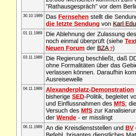
"Rathausgespräch" vor dem Berl
30.10.1989
Das
Fernsehen
stellt die Sendu
die letzte Sendung
von
Karl Edu
01.11.1989
Die Ablehnung der Zulassung de
noch einmal überprüft (siehe
Tex
Neuen Forum
der
BZA
)
?
03.11.1989
Die Regierung beschließt, daß 
ohne Formalitäten über das Gebi
verlassen können. Daraufhin kom
Ausreisewelle
04.11.1989
Alexanderplatz-Demonstration
bisherige
SED
-Politik, begleitet 
und Einflussnahmen des
MfS
; di
Versuch des
MfS
zur Kanalisier
der
Wende
- er misslingt
06.11.1989
An die Kreisdienststellen und
BV
Befehl, brisantes dienstliches Mat