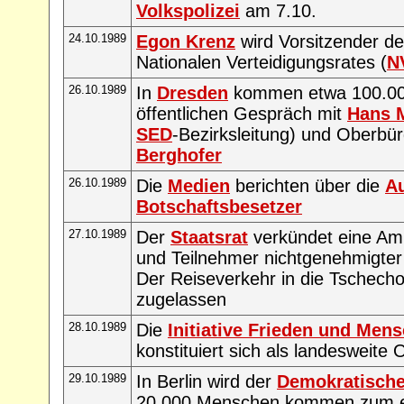
Volkspolizei
am 7.10.
24.10.1989
Egon Krenz
wird Vorsitzender d
Nationalen Verteidigungsrates (
N
26.10.1989
In
Dresden
kommen etwa 100.0
öffentlichen Gespräch mit
Hans 
SED
-Bezirksleitung) und Oberbü
Berghofer
26.10.1989
Die
Medien
berichten über die
Au
Botschaftsbesetzer
27.10.1989
Der
Staatsrat
verkündet eine Amn
und Teilnehmer nichtgenehmigte
Der Reiseverkehr in die Tschecho
zugelassen
28.10.1989
Die
Initiative Frieden und Men
konstituiert sich als landesweite 
29.10.1989
In Berlin wird der
Demokratische
20.000 Menschen kommen zum e