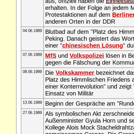
aus, offiziell haben die
Einheitslis
erhalten. In der Folge an jedem 
Protestaktionen auf dem
Berline
anderen Orten in der DDR
04.06.1989
Blutbad auf dem "Platz des Himml
Peking. Danach geistert das Wort
einer "
chinesischen Lösung
" d
07.06.1989
MfS
und
Volkspolizei
lösen in Be
gegen die Fälschung der Kommun
08.06.1989
Die
Volkskammer
bezeichnet da
Platz des Himmlischen Friedens 
einer Konterrevolution" und zeigt
Einsatz von Militär
13.06.1989
Beginn der Gespräche am "Runde
27.06.1989
Als symbolischen Akt zerschneid
Außenminister Gyula Horn und sei
Kollege Alois Mock Stacheldraht