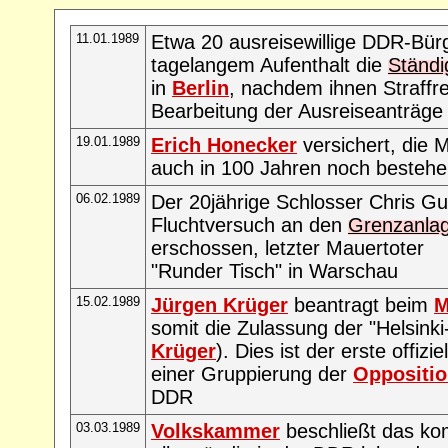
11.01.1989
Etwa 20 ausreisewillige DDR-Bür
tagelangem Aufenthalt die
Ständi
in
Berlin
, nachdem ihnen Straffre
Bearbeitung der Ausreiseanträge
19.01.1989
Erich Honecker
versichert, die 
auch in 100 Jahren noch bestehe
06.02.1989
Der 20jährige Schlosser Chris Gu
Fluchtversuch an den
Grenzanla
erschossen, letzter Mauertoter
"Runder Tisch" in Warschau
15.02.1989
Jürgen Krüger
beantragt beim
M
somit die Zulassung der "Helsink
Krüger
). Dies ist der erste offiz
einer Gruppierung der
Oppositi
DDR
03.03.1989
Volkskammer
beschließt das ko