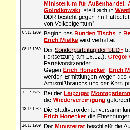
Ministerium für Außenhandel
,
Golodkowski
, stellt sich in
West
DDR besteht gegen ihn Haftbefe
von Volkseigentum"
07.12.1989
Beginn des
Runden Tischs
in
Be
Erich Mielke
wird verhaftet
08.12.1989
Der
Sonderparteitag der SED
be
?
Fortsetzung am 16.12.).
Gregor 
Parteivorsitzender
Gegen
Erich Honecker
,
Erich M
werden Ermittlungen wegen des 
Amtsmißbrauchs und der Korrupti
11.12.1989
Bei der
Leipziger
Montagsdemon
die
Wiedervereinigung
geforder
13.12.1989
Die Stadtverordentenversammlu
Erich Honecker
die Ehrenbürger
14.12.1989
Der
Ministerrat
beschließt die A