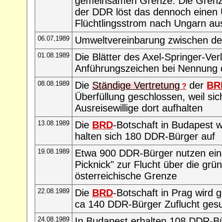
gemeinsamen Grenze. Die Grenzko
der DDR löst das dennoch einen 
Flüchtlingsstrom nach Ungarn au
06.07,1989
Umweltvereinbarung zwischen d
01.08.1989
Die Blätter des Axel-Springer-Ver
Anführungszeichen bei Nennung
08.08.1989
Die
Ständige Vertretung
der
BR
?
Überfüllung geschlossen, weil si
Ausreisewillige dort aufhalten
13.08.1989
Die
BRD
-Botschaft in Budapest w
halten sich 180 DDR-Bürger auf
19.08.1989
Etwa 900 DDR-Bürger nutzen ein
Picknick" zur Flucht über die grü
österreichische Grenze
22.08.1989
Die
BRD
-Botschaft in Prag wird 
ca 140 DDR-Bürger Zuflucht ges
24.08.1989
In Budapest erhalten 108 DDR-Bü