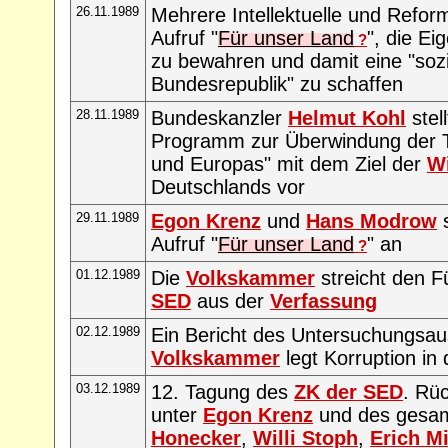
26.11.1989
Mehrere Intellektuelle und Refor
Aufruf "
Für unser Land
", die Ei
?
zu bewahren und damit eine "sozia
Bundesrepublik" zu schaffen
28.11.1989
Bundeskanzler
Helmut Kohl
stel
Programm zur Überwindung der T
und Europas" mit dem Ziel der
W
Deutschlands vor
29.11.1989
Egon Krenz
und
Hans Modrow
s
Aufruf "
Für unser Land
" an
?
01.12.1989
Die
Volkskammer
streicht den 
SED
aus der
Verfassung
02.12.1989
Ein Bericht des Untersuchungsa
Volkskammer
legt Korruption in
03.12.1989
12. Tagung des
ZK der SED
. Rüc
unter
Egon Krenz
und des gesa
Honecker
,
Willi Stoph
,
Erich M