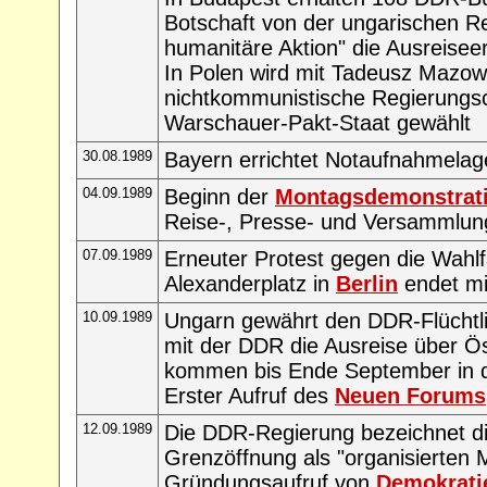
Botschaft von der ungarischen Re
humanitäre Aktion" die Ausreisee
In Polen wird mit Tadeusz Mazowi
nichtkommunistische Regierungsc
Warschauer-Pakt-Staat gewählt
30.08.1989
Bayern errichtet Notaufnahmelag
04.09.1989
Beginn der
Montagsdemonstrat
Reise-, Presse- und Versammlung
07.09.1989
Erneuter Protest gegen die Wahl
Alexanderplatz in
Berlin
endet m
10.09.1989
Ungarn gewährt den DDR-Flüchtl
mit der DDR die Ausreise über Ö
kommen bis Ende September in 
Erster Aufruf des
Neuen Forums
12.09.1989
Die DDR-Regierung bezeichnet d
Grenzöffnung als "organisierten
Gründungsaufruf von
Demokratie