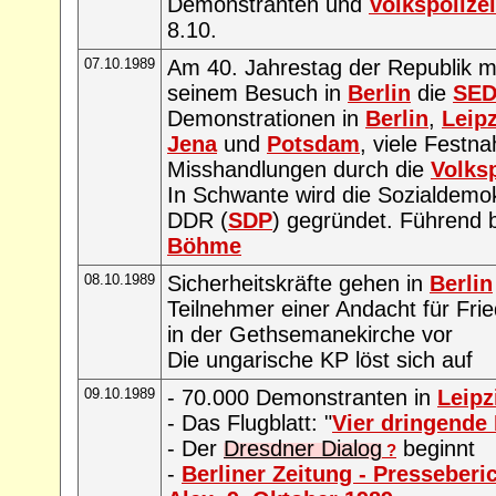
Demonstranten und
Volkspolizei
8.10.
07.10.1989
Am 40. Jahrestag der Republik 
seinem Besuch in
Berlin
die
SE
Demonstrationen in
Berlin
,
Leip
Jena
und
Potsdam
, viele Festn
Misshandlungen durch die
Volksp
In Schwante wird die Sozialdemok
DDR (
SDP
) gegründet. Führend be
Böhme
08.10.1989
Sicherheitskräfte gehen in
Berlin
Teilnehmer einer Andacht für Fri
in der Gethsemanekirche vor
Die ungarische KP löst sich auf
09.10.1989
- 70.000 Demonstranten in
Leipz
- Das Flugblatt: "
Vier dringende 
- Der
Dresdner Dialog
beginnt
?
-
Berliner Zeitung - Presseberi