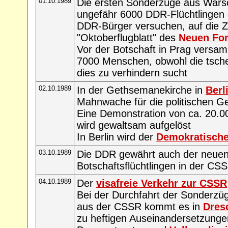
01.10.1989
Die ersten Sonderzüge aus Wars
ungefähr 6000 DDR-Flüchtlingen
DDR-Bürger versuchen, auf die 
"Oktoberflugblatt" des
Neuen Fo
Vor der Botschaft in Prag versam
7000 Menschen, obwohl die tsche
dies zu verhindern sucht
02.10.1989
In der Gethsemanekirche in
Berl
Mahnwache für die politischen 
Eine Demonstration von ca. 20.
wird gewaltsam aufgelöst
In Berlin wird der
Demokratische
03.10.1989
Die DDR gewährt auch der neue
Botschaftsflüchtlingen in der CS
04.10.1989
Der
visafreie Verkehr zur CSSR
Bei der Durchfahrt der Sonderzü
aus der CSSR kommt es in
Dres
zu heftigen Auseinandersetzung