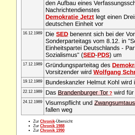
den Aufbau eines Verfassungssc
Nachrichtendienstes
Demokratie Jetzt
legt einen Drei
deutschen Einheit vor
16.12.1989
Die
SED
benennt sich bei der Vo
Sonderparteitags vom 8.12. in "So
Einheitspartei Deutschlands - Pa
Sozialismus" (
SED
-
PDS
) um
17.12.1989
Gründungsparteitag des
Demokra
Vorsitzender wird
Wolfgang Sch
19.12.1989
Bundeskanzler Helmut Kohl wird 
22.12.1989
Das
Brandenburger Tor
wird für
?
24.12.1989
Visumspflicht und
Zwangsumtaus
fallen weg
Zur
Chronik
-Übersicht
Zur
Chronik 1988
Zur
Chronik 1990