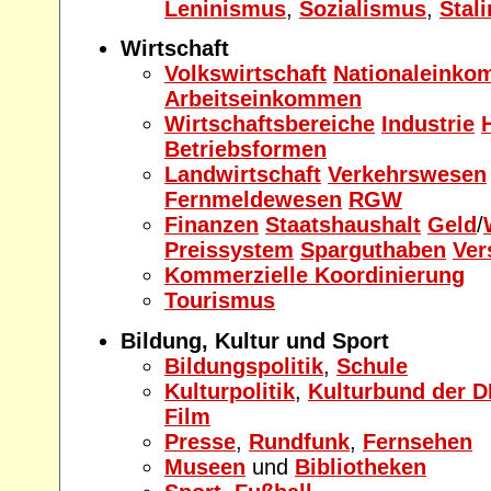
Leninismus
,
Sozialismus
,
Stal
Wirtschaft
Volkswirtschaft
Nationaleink
Arbeitseinkommen
Wirtschaftsbereiche
Industrie
Betriebsformen
Landwirtschaft
Verkehrswesen
Fernmeldewesen
RGW
Finanzen
Staatshaushalt
Geld
/
Preissystem
Sparguthaben
Ver
Kommerzielle Koordinierung
Tourismus
Bildung, Kultur und Sport
Bildungspolitik
,
Schule
Kulturpolitik
,
Kulturbund der 
Film
Presse
,
Rundfunk
,
Fernsehen
Museen
und
Bibliotheken