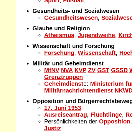
Sport
,
Fußball
,
Gesundheits- und Sozialwesen
Gesundheitswesen
,
Sozialwes
Glaube und Religion
Atheismus
,
Jugendweihe
,
Kirc
Wissenschaft und Forschung
Forschung
,
Wissenschaft
,
Hoc
Militär und Geheimdienst
MfNV
NVA
KVP
ZV
GST
GSSD
Grenztruppen
Geheimdienst
e:
Ministerium fü
Militärnachrichtendienst
NKW
Opposition und Bürgerrechtsbewe
17. Juni 1953
Ausreiseantrag
,
Flüchtlinge
,
Re
Persönlichkeiten der
Opposition
Justiz