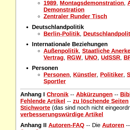
1989
,
Montagsdemonstration
,
Demonstration
Zentraler Runder Tisch
Deutschlandpolitik
Berlin-Politik
,
Deutschlandpolit
Internationale Beziehungen
Außenpolitik
,
Staatliche Aner
Vertrag
,
RGW
,
UNO
,
UdSSR
,
B
Personen
Personen
,
Künstler
,
Politiker
,
S
Sportler
Anhang I
Chronik
--
Abkürzungen
--
Bib
Fehlende Artikel
--
zu löschende Seiten
Stichworte
(das sind noch nicht eingeordn
verbesserungswürdige Artikel
Anhang II
Autoren-FAQ
-- Die
Autoren
-