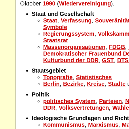
Oktober
1990
(
Wiedervereinigung
).
Staat und Gesellschaft
Staat
,
Verfassung
,
Souveränitä
Symbole
Regierungssystem
,
Volkskamm
Staatsrat
Massenorganisationen
,
FDGB
,
Demokratischer Frauenbund D
Kulturbund der DDR
,
GST
,
DTS
Staatsgebiet
Topografie
,
Statistisches
Berlin
,
Bezirke
,
Kreise
,
Städte
Politik
politisches System
,
Parteien
,
N
DDR
,
Volksvertretungen
,
Wahl
Ideologische Grundlagen und Rich
Kommunismus
,
Marxismus
,
Ma